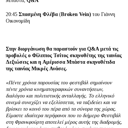
Μπάστα,
Q
&
A
20:45
Σπασμένη Φλέβα
(
Broken
Vein
)
του Γιάννη
Οικονομίδη
Στην διοργάνωση θα παραστούν για Q&A μετά τις
προβολές ο
Φίλιππος Τσίτος
σκηνοθέτης τ
ης ταινίας
Δεξιώσεις και η Αμέρισσα Μπάστα σκηνοθέτιδα
της ταινίας Μικρές Ανάσες.
«
Πέντε χρόνια παρουσίας
του φεστιβάλ
σημαίνουν
πέντε χρόνια κινηματογραφικών συναντήσεων,
διαλόγου και πολιτιστικής ανταλλαγής. Το ελληνικό
σινεμά συνεχίζει να εξελίσσεται, να ταξιδεύει και να
βρίσκει το κοινό του πέρα από τα σύνορα της χώρας.
Είμαστε ιδιαίτερα περήφανοι που το
διήμερο
Φεστιβάλ
στη Φρανκφούρτη αποτελεί μέρος αυτής της διαδρομής,