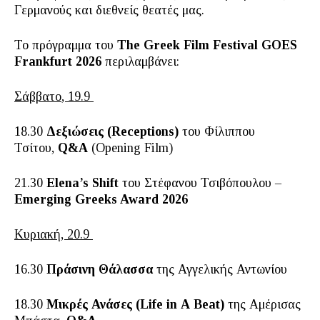
Γερμανούς και διεθνείς θεατές μας.
To πρόγραμμα του
The Greek Film Festival GOES
Frankfurt 2026
περιλαμβάνει:
Σάββατο
, 19.9
18.30
Δεξιώσεις
(Receptions)
του Φίλιππου
Τσίτου,
Q&A
(Opening Film)
21.30
Elena’s Shift
του Στέφανου Τσιβόπουλου –
Emerging Greeks Award 2026
K
υριακή, 20.9
16.30
Πράσινη Θάλασσα
της Αγγελικής Αντωνίου
18.30
Μικρές Ανάσες (
Life
in
A
Beat
)
της Αμέρισας