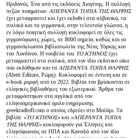
Ηριδανός. Ένα από τις εκδόσεις Διογένης. Η συλλογή
πεζών ποιημάτων:
ΑΠΕΡΑΝΤΑ ΤΟΠΙΑ ΤΗΣ ΘΛΙΨΗΣ
έχει μεταφραστεί και έχει εκδοθεί στα αλβανικά, τα
ιταλικά και τα γερμανικά, στην τελευταία γλώσσα, η
εν λόγω ποιητική συλλογή κυκλοφορεί σε όλες τις
γερμανόφωνες χώρες, σε 8000 σημεία, καθώς και σε
γερμανόγλωσσα βιβλιοπωλεία της Νέας Υόρκης και
του Λονδίνου. Η νουβέλα του
ΤΟ ΚΤΗΝΟΣ
έχει
μεταφραστεί στα ιταλικά, από τον ίδιο εκδοτικό οίκο
που εκδόθηκαν και τα
ΑΠΕΡΑΝΤΑ ΤΟΠΙΑ ΘΛΙΨΗΣ
(Aletti Editore, Ρώμη)
.
Κυκλοφορεί σε έντυπη και σε
e-book μορφή από το 2022. Βιβλία του βρίσκονται σε
ελληνικές βιβλιοθήκες του εξωτερικού. Άρθρα του
μεταφράστηκαν στα αγγλικά από τον
ελληνοαμερικανικό όμιλο ενημέρωσης
greekradiofl.com ο οποίος εδρεύει στο Μαϊάμι. Τα
βιβλία:
«ΤΟ ΚΤΗΝΟΣ»
και
«ΑΠΕΡΑΝΤΑ ΤΟΠΙΑ
ΤΗΣ ΘΛΙΨΗΣ»
κυκλοφορούν για Έλληνες και
ελληνόφωνους σε ΗΠΑ και Καναδά από τον ίδιο