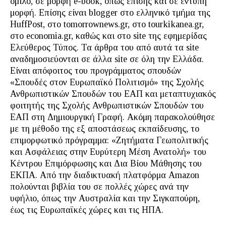
όμιλο, σε μορφή e-book, όπως επίσης και σε έντυπη
μορφή. Επίσης είναι blogger στο ελληνικό τμήμα της
HuffPost, στο tomorrownews.gr, στο tourkikanea.gr,
στο economia.gr, καθώς και στο site της εφημερίδας
Ελεύθερος Τύπος. Τα άρθρα του από αυτά τα site
αναδημοσιεύονται σε άλλα site σε όλη την Ελλάδα.
Είναι απόφοιτος του προγράμματος σπουδών
«Σπουδές στον Ευρωπαϊκό Πολιτισμό» της Σχολής
Ανθρωπιστικών Σπουδών του ΕΑΠ και μεταπτυχιακός
φοιτητής της Σχολής Ανθρωπιστικών Σπουδών του
ΕΑΠ στη Δημιουργική Γραφή. Ακόμη παρακολούθησε
με τη μέθοδο της εξ αποστάσεως εκπαίδευσης, το
επιμορφωτικό πρόγραμμα: «Ζητήματα Γεωπολιτικής
και Ασφάλειας στην Ευρύτερη Μέση Ανατολή» του
Κέντρου Επιμόρφωσης και Δια Βίου Μάθησης του
ΕΚΠΑ. Από την διαδικτυακή πλατφόρμα Amazon
πολούνται βιβλία του σε πολλές χώρες ανά την
υφήλιο, όπως την Αυστραλία και την Σιγκαπούρη,
έως τις Ευρωπαϊκές χώρες και τις ΗΠΑ.