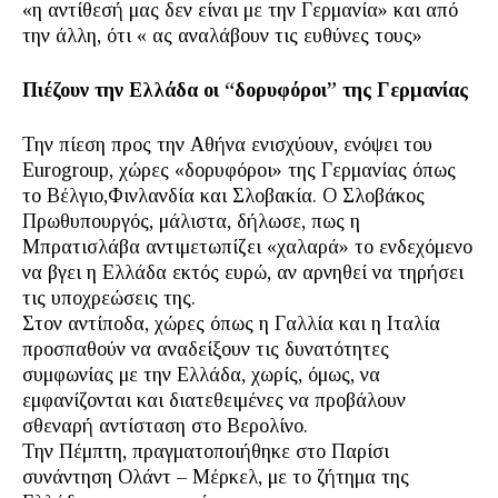
«η αντίθεσή μας δεν είναι με την Γερμανία» και από
την άλλη, ότι « ας αναλάβουν τις ευθύνες τους»
Πιέζουν την Ελλάδα οι “δορυφόροι” της Γερμανίας
Την πίεση προς την Αθήνα ενισχύουν, ενόψει του
Eurogroup, χώρες «δορυφόροι» της Γερμανίας όπως
το Βέλγιο,Φινλανδία και Σλοβακία. O Σλοβάκος
Πρωθυπουργός, μάλιστα, δήλωσε, πως η
Μπρατισλάβα αντιμετωπίζει «χαλαρά» το ενδεχόμενο
να βγει η Ελλάδα εκτός ευρώ, αν αρνηθεί να τηρήσει
τις υποχρεώσεις της.
Στον αντίποδα, χώρες όπως η Γαλλία και η Ιταλία
προσπαθούν να αναδείξουν τις δυνατότητες
συμφωνίας με την Ελλάδα, χωρίς, όμως, να
εμφανίζονται και διατεθειμένες να προβάλουν
σθεναρή αντίσταση στο Βερολίνο.
Την Πέμπτη, πραγματοποιήθηκε στο Παρίσι
συνάντηση Ολάντ – Μέρκελ, με το ζήτημα της