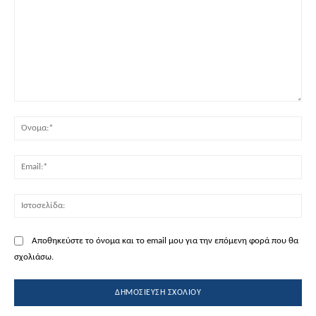
Σχόλιο:
Όν
Ema
Ισ
Αποθηκεύστε το όνομα και το email μου για την επόμενη φορά που θα
σχολιάσω.