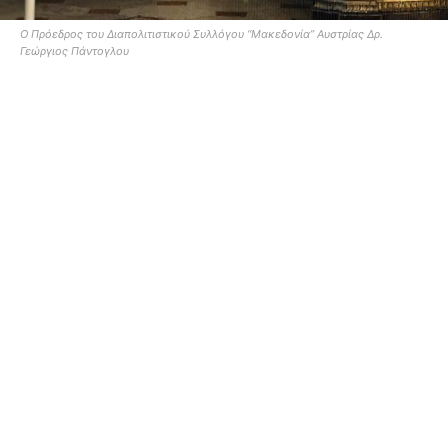
Ο Πρόεδρος του Διαπολιτιστικού Συλλόγου “Μακεδονία” Αυστρίας Δρ.
Γεώργιος Πάντογλου