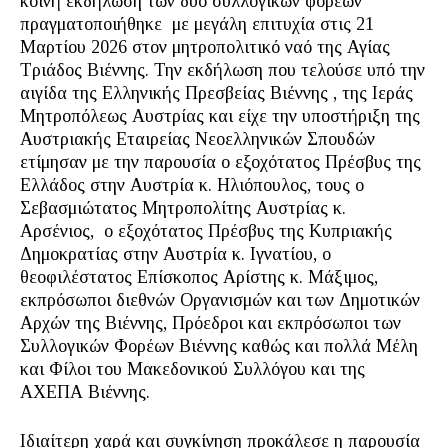
κοινή εκδήλωση των δύο συλλογικών φορέων
πραγματοποιήθηκε με μεγάλη επιτυχία στις 21
Μαρτίου 2026 στον μητροπολιτικό ναό της Αγίας
Τριάδος Βιέννης. Την εκδήλωση που τελούσε υπό την
αιγίδα της Ελληνικής Πρεσβείας Βιέννης , της Ιεράς
Μητροπόλεως Αυστρίας και είχε την υποστήριξη της
Αυστριακής Εταιρείας Νεοελληνικών Σπουδών
ετίμησαν με την παρουσία ο εξοχότατος Πρέσβυς της
Ελλάδος στην Αυστρία κ. Ηλιόπουλος, τους ο
Σεβασμιώτατος Μητροπολίτης Αυστρίας κ.
Αρσένιος, ο εξοχότατος Πρέσβυς της Κυπριακής
Δημοκρατίας στην Αυστρία κ. Ιγνατίου, ο
θεοφιλέστατος Επίσκοπος Αρίστης κ. Μάξιμος,
εκπρόσωποι διεθνών Οργανισμών και των Δημοτικών
Αρχών της Βιέννης, Πρόεδροι και εκπρόσωποι των
Συλλογικών Φορέων Βιέννης καθώς και πολλά Μέλη
και Φίλοι του Μακεδονικού Συλλόγου και της
ΑΧΕΠΑ Βιέννης.
Ιδιαίτερη χαρά και συγκίνηση προκάλεσε η παρουσία