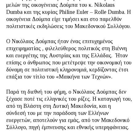
μελών της οικογένειας Δούμπα του κ. Νikolaus
Dumba και της κυρίας Philine Euler – Rolle Dumba. H
οικογένεια Δούμπα είχε τιμήσει και στο παρελθόν
πολιτιστικές εκδηλώσεις του Μακεδονικού Συλλόγου.
Ο Νικόλαος Δούμπας ήταν ένας επιτυχημένος
επιχειρηματίας , φιλελεύθερος πολιτικός στη Βιέννη
και ευεργέτης της Αυστρίας και της Ελλάδας. Ήταν
επίσης ο άνθρωπος που μετέτρεψε την οικονομική του
δύναμη σε πολιτιστική κληρονομιά, κερδίζοντας έτσι
επάξια τον τίτλο του «Μαικήνα των Τεχνών».
Παρά τη διεθνή του φήμη, ο Νικόλαος Δούμπας δεν
ξέχασε ποτέ τις ελληνικές του ρίζες. Η καταγωγή του,
από τη Βλάστη στη Δυτική Μακεδονία, και η
σύνδεσή του με την παράδοση των Ελλήνων
ευεργετών, αποτελούν για εμάς, από τον Μακεδονικό
Σύλλογο, πηγή έμπνευσης και εθνικής υπερηφάνειας.