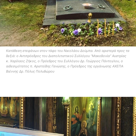
Κατάθεση στεφάνων στον τάφο του Νικολάου Δούμπα. Από αριστερά προς τα
δεξιά: ο Αντιπρόεδρος του Διαπολιτιστικού Συλλόγου “Μακεδονία” Αυστρίας
κ. Χαρίλαος Ζήκος, ο Πρόεδρος του Συλλόγου Δρ. Γεώργιος Πάντογλου, ο
αιδεσιμότατος π. Αριστείδης Γανώσης, ο Πρόεδρος της οργάνωσης ΑΧΕΠΑ
Βιέννης Δρ. Πόλυς Πολυδώρου