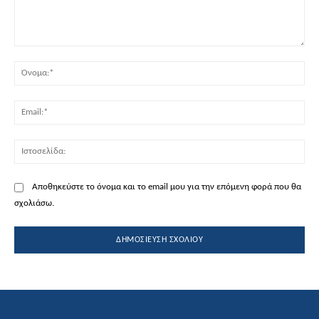
Σχόλιο:
Όν
Ema
Ισ
Αποθηκεύστε το όνομα και το email μου για την επόμενη φορά που θα
σχολιάσω.