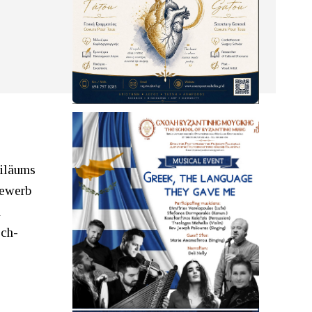
biläums
bewerb
d
sch-