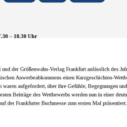
7.30 – 18.30 Uhr
i und der Größenwahn-Verlag Frankfurt anlässlich des Ju
echischen Anwerbeabkommens einen Kurzgeschichten-Wett
n waren aufgefordert, über ihre Gefühle, Begegnungen un
besten Beiträge des Wettbewerbs werden nun in einer deut
 auf der Frankfurter Buchmesse zum ersten Mal präsentiert.