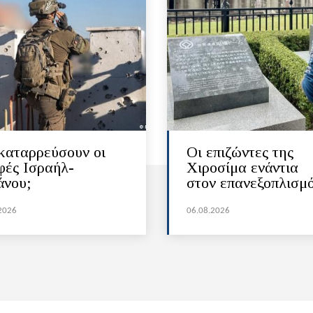
καταρρεύσουν οι
Οι επιζώντες της
φές Ισραήλ-
Χιροσίμα ενάντια
άνου;
στον επανεξοπλισμ
2026
06.08.2026