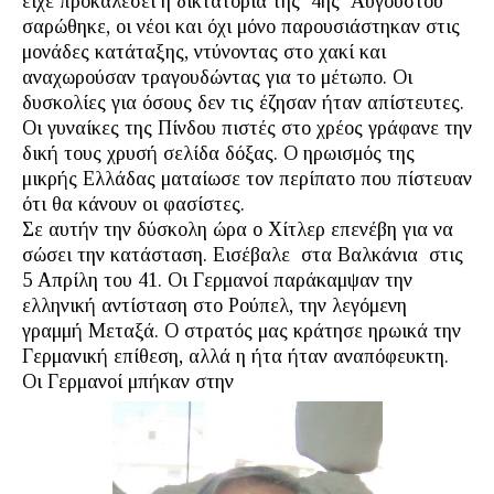
είχε προκαλέσει η δικτατορία της 4ης Αυγούστου
σαρώθηκε, οι νέοι και όχι μόνο παρουσιάστηκαν στις
μονάδες κατάταξης, ντύνοντας στο χακί και
αναχωρούσαν τραγουδώντας για το μέτωπο. Οι
δυσκολίες για όσους δεν τις έζησαν ήταν απίστευτες.
Οι γυναίκες της Πίνδου πιστές στο χρέος γράφανε την
δική τους χρυσή σελίδα δόξας. Ο ηρωισμός της
μικρής Ελλάδας ματαίωσε τον περίπατο που πίστευαν
ότι θα κάνουν οι φασίστες.
Σε αυτήν την δύσκολη ώρα ο Χίτλερ επενέβη για να
σώσει την κατάσταση. Εισέβαλε στα Βαλκάνια στις
5 Απρίλη του 41. Οι Γερμανοί παράκαμψαν την
ελληνική αντίσταση στο Ρούπελ, την λεγόμενη
γραμμή Μεταξά. Ο στρατός μας κράτησε ηρωικά την
Γερμανική επίθεση, αλλά η ήτα ήταν αναπόφευκτη.
Οι Γερμανοί μπήκαν στην