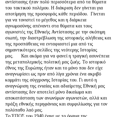
αντίστασης ήταν πολύ περισσότερα από τα θύματα
του τακτικού πολέμου. Η διάκριση δεν γίνεται για
αποτίμηση της προσφοράς κάθε περιόδου. Γίνεται
για να τονιστεί το μέγεθος και η διάρκεια
αγνωμοσύνης απέναντι στα θύματα και τους
αγωνιστές της Εθνικής Αντίστασης με την σκόπιμη
σιωπή, την διαστρέβλωση της ιστορικής αλήθειας και
της προσπάθειας να ενταφιαστεί μια από τις
σημαντικότερες σελίδες της νεότερης Ιστορίας
μας. Και ακόμα για να φανεί η τραγική ασυνέπεια
της μεταπολεμικής πολιτική μας ζωής. Το ιστορικό
έθνος της Ευρώπης ήταν και το μόνο που δεν είχε
αναγνωρίσει ως πριν από λίγα χρόνια ένα ακριβό
κομμάτι της σύγχρονης Ιστορίας του. Γι αυτό η
αναγνώριση της ενιαίας και αδιαίρετης Εθνική μας
αντίστασης δεν αποτελεί μόνο δικαίωμα και
αποκατάσταση των ανωνύμων αγωνιστών, αλλά και
πράξη εθνικής περηφάνιας και συμφιλίωσης για τον
πολύπαθο λαό μας.
Το ΈΠΟΣ του 1940 έγινε με το όραμα της