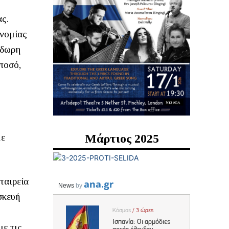
ς.
ονομίας
όδωρη
ποσό,
Μάρτιος 2025
με
ταιρεία
σκευή
ε τις