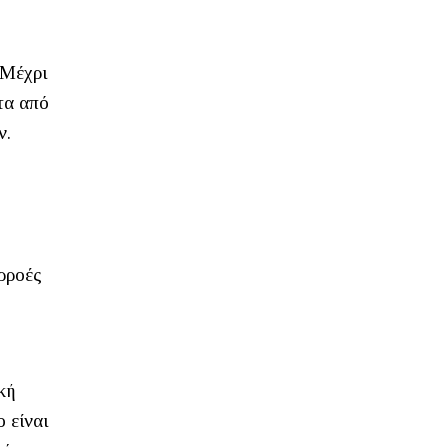
 Μέχρι
τα από
ν.
αρροές
κή
 είναι