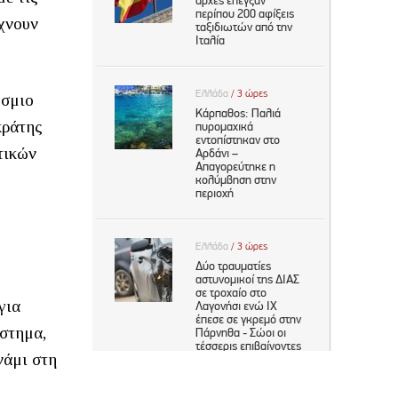
ίχνουν
όσμιο
κράτης
τικών
για
άστημα,
νάμι στη