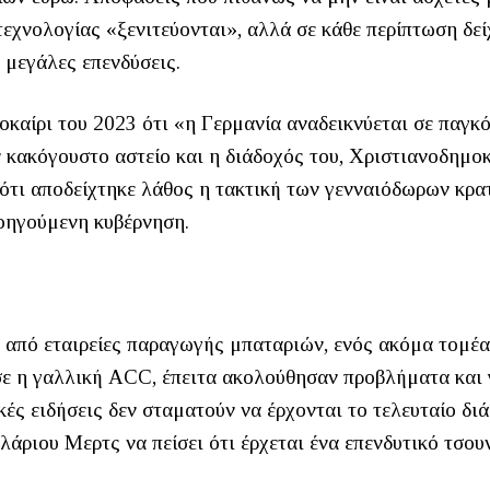
τεχνολογίας «ξενιτεύονται», αλλά σε κάθε περίπτωση δε
 μεγάλες επενδύσεις.
καίρι του 2023 ότι «η Γερμανία αναδεικνύεται σε παγκ
 κακόγουστο αστείο και η διάδοχός του, Χριστιανοδημο
 ότι αποδείχτηκε λάθος η τακτική των γενναιόδωρων κρα
οηγούμενη κυβέρνηση.
 από εταιρείες παραγωγής μπαταριών, ενός ακόμα τομέα
ε η γαλλική ACC, έπειτα ακολούθησαν προβλήματα και 
κές ειδήσεις δεν σταματούν να έρχονται το τελευταίο δι
άριου Μερτς να πείσει ότι έρχεται ένα επενδυτικό τσου