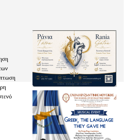
νηση
εων
ίπτωση
ερη
στενό