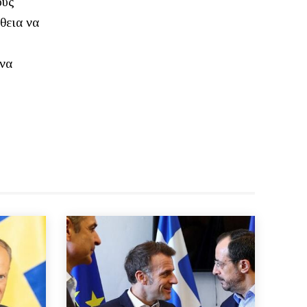
ούς
θεια να
ενα