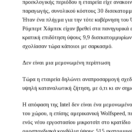
προεκλογικής περιόδου η εταιρεία είχε ανακο
παραγωγής, συνολικού κόστους 30 δισεκατομμυ
Ήταν ένα πλήγμα για την τότε κυβέρνηση του 
Ρόμπερτ Χάμπεκ είχαν βρεθεί στα πανηγυρικά ε
κρατική επιδότηση ύψους 9,9 δισεκατομμυρίων.
σχολίασαν τώρα κάποιοι με σαρκασμό.
Δεν είναι μια μεμονωμένη περίπτωση
Τώρα η εταιρεία δηλώνει αναπροσαρμογή σχεδί
υψηλή καταναλωτική ζήτηση, με ό,τι κι αν σημα
Η απόφαση της Intel δεν είναι ένα μεμονωμένο
του χώρου, η επίσης αμερικανική Wolfspeed, π
ενός νέου εργοστασίου μικροτσίπ στο κρατίδιο
ομοσπονδιακά κονδύλια ύψους 515 εκατομμυρίω