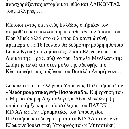
παραχαράζοντας ιστορία και μύθο και ΑΔΙΚΩΝΤΑΣ
τους Έλληνες!…
Κάποιοι εντός και εκτός Ελλάδος στήριξαν τον
σκηνοθέτη και πολλοί συμμερίσθηκαν την άποψη του
Elon Musk αλλά στο φιλμ που θα κάνει διεθνή
πρεμιέρα στις 16 Ιουλίου θα δούμε την μαύρη ηθοποιό
Lupita Nyong’o όχι μόνο ως Ωραία Ελένη, κόρη του
Δία και της Ήρας, σύζυγο του Βασιλέα Μενέλαου της
Σπάρτης αλλά και στον ρόλο της αδελφής της
Κλυταιμνήστρας συζύγου του Βασιλέα Αγαμέμνονα…
Σημειώστε ότι η Ελληνίδα Υπουργός Πολιτισμού στην
«Νεοδημοκρατικογενή-Πασοκειάδα»
Κυβέρνηση του
κ Μητσοτάκη, η Αρχαιολόγος κ Λίνα Μενδώνη, (η
οποία υπήρξε κορυφαίο στέλεχος του ΠΑΣΟΚ-
ΚΙΝΑΛ ως Γεν. Γραμματέας του Υπουργείου
Πολιτισμού και διεγράφη από το ΚΙΝΑΛ όταν έγινε
Εξωκοινοβουλευτική Υπουργός του κ Μητσοτάκη)