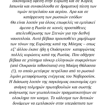
οικονομικη ύφεση στην Ευρώπη και σε Κορέα,
Ιαπωνία και συνακόλουθα σε δραματική πίεση των
τιμών πετρελαίου και αερίου. Αρα και σε
κατάρρευση των ρωσικών εσόδων
Θα είναι λοιπόν για όλους επωφελές να εμπλακεί
άμεσα η Ρωσία σε κοινές προσπάθειες
απελευθέρωσης των Στενών για την διεθνή
ναυσιπλοία. Αυτό βέβαια προυποθέτει χαμήλωμα
των τόνων της Ευρώπης κατά της Μόσχας – οπως
εξ’ άλλου έκανε ήδη η Ουάσιγκτον καταργώντας
πολλές κυρώσεις κατά της Ρωσίας. Που οδήγησε
βέβαια σε χτύπημα τάνκερ ελληνικών συφερόντων
(από Ουκρανία πιθανότατα) στη Μαύρη Θάλασσα
(!), το οποίο μετέφερε πετρέλαιο από το ρωσικό
λιμάνι μεταφόρτωσης ενέργειας του Νοβοροσίσκ.
Η διάσωση λοιπόν της παγκόσμιας οικονομίας εχει
ανάγκη τολμηρών πρωτοβουλιών και σωστής
ανάγνωσης των γεωπολιτικών πραγματικοτήτων σε
ολοκληρο τον κοσμο. Το κάλεσμα των δυτικών
δυνάμεων να εμπλακούν στην υπεράσπιση των