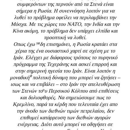
συμφερόντων της περνούν από τα Στενά είναι
σήμερα η Ρωσία. Η συνεννόηση λοιπόν για να
λυθεί το πρόβλημα οφείλει να περιλαμβάνει την
Μόσχα. Με τις χώρες του ΝΑΤΟ, την Ινδία και την
Κίνα ακόμη, το πρόβλημα δεν υπάρχει ελπίδα και
προοπτική να λυθεί.
Οπως έχω ⁹⁸δη επισημάνει, η Ρωσία κρατάει στα
χέρια της ένα ουσιαστικό χαρτί σε σχέση με το
Ιράν. Ελέγχει με διάφορους τρόπους το πυρηνικό
πρόγραμμα της Τεχεράνης και ασκεί επιρροή και
στην σημερινή ηγεσία του Ιράν. Είναι λοιπόν η
μοναδική⁰ πολιτική δύναμη που μπορεί να ζητήσει –
ισως και να επιβάλει – στο Ιράν την απελευθέρωση
των Στενών το⁹υ Περσικού Κόλπου από επιθέσεις
και δολιοφθορές. Να σημειώσουμε πως το
Κρεμλίνο, παρά τα κέρδη που τελευταία έχει απο
την άνοδο των διεθνών τιμών πετρελαίου, δεν
επιθυμεί κατάρρευση των διεθνών αγορών
ενέργειας. Διότι αυτό μπορεί να οδηγήσει σε