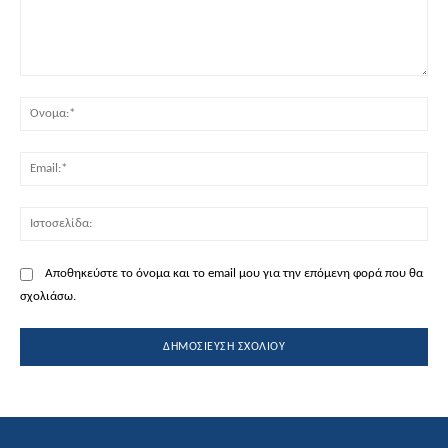
Σχόλιο:
Όν
Ema
Ισ
Αποθηκεύστε το όνομα και το email μου για την επόμενη φορά που θα
σχολιάσω.