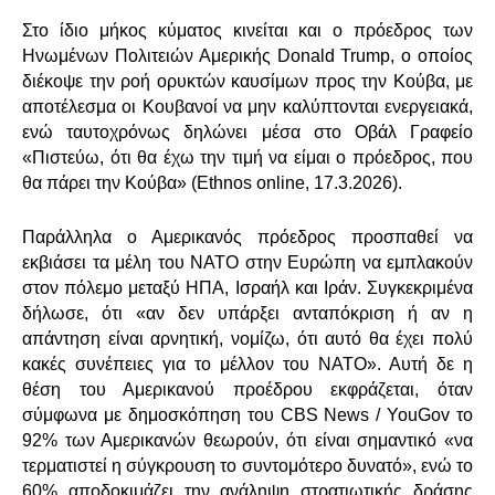
Στο ίδιο μήκος κύματος κινείται και ο πρόεδρος των
Ηνωμένων Πολιτειών Αμερικής
Donald
Trump
, ο οποίος
διέκοψε την ροή ορυκτών καυσίμων προς την Κούβα, με
αποτέλεσμα οι Κουβανοί να μην καλύπτονται ενεργειακά,
ενώ ταυτοχρόνως δηλώνει μέσα στο Οβάλ Γραφείο
«Πιστεύω, ότι θα έχω την τιμή να είμαι ο πρόεδρος, που
θα πάρει την Κούβα» (
Ethnos
online
, 17.3.2026).
Παράλληλα ο Αμερικανός πρόεδρος προσπαθεί να
εκβιάσει τα μέλη του ΝΑΤΟ στην Ευρώπη να εμπλακούν
στον πόλεμο μεταξύ ΗΠΑ, Ισραήλ και Ιράν. Συγκεκριμένα
δήλωσε, ότι «αν δεν υπάρξει ανταπόκριση ή αν η
απάντηση είναι αρνητική, νομίζω, ότι αυτό θα έχει πολύ
κακές συνέπειες για το μέλλον του ΝΑΤΟ». Αυτή δε η
θέση του Αμερικανού προέδρου εκφράζεται, όταν
σύμφωνα με δημοσκόπηση του
CBS
News
/
YouGov
το
92% των Αμερικανών θεωρούν, ότι είναι σημαντικό «να
τερματιστεί η σύγκρουση το συντομότερο δυνατό», ενώ το
60% αποδοκιμάζει την ανάληψη στρατιωτικής δράσης