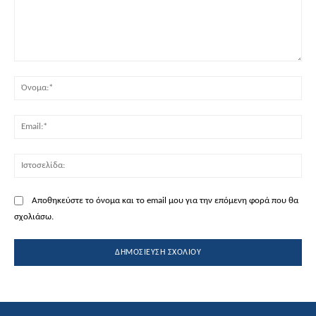
Σχόλιο:
Όν
Ema
Ισ
Αποθηκεύστε το όνομα και το email μου για την επόμενη φορά που θα
σχολιάσω.