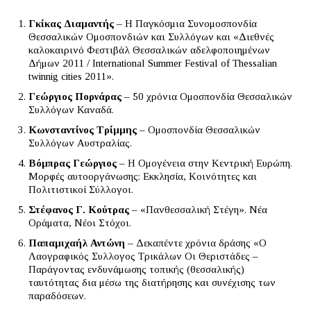
Γκίκας Διαμαντής
– Η Παγκόσμια Συνομοσπονδία
Θεσσαλικών Ομοσπονδιών και Συλλόγων και «Διεθνές
καλοκαιρινό Φεστιβάλ Θεσσαλικών αδελφοποιημένων
Δήμων 2011 / International Summer Festival of Thessalian
twinnig cities 2011».
Γεώργιος Πορνάρας
– 50 χρόνια Ομοσπονδία Θεσσαλικών
Συλλόγων Καναδά.
Κωνσταντίνος Τρίμμης
– Ομοσπονδία Θεσσαλικών
Συλλόγων Αυστραλίας.
Βόμπρας Γεώργιος
– Η Ομογένεια στην Κεντρική Ευρώπη.
Μορφές αυτοοργάνωσης: Εκκλησία, Κοινότητες και
Πολιτιστικοί Σύλλογοι.
Στέφανος Γ. Κούτρας
– «Πανθεσσαλική Στέγη». Νέα
Οράματα, Νέοι Στόχοι.
Παπαμιχαήλ Αντώνη
– Δεκαπέντε χρόνια δράσης «Ο
Λαογραφικός Συλλογος Τρικάλων Οι Θεριστάδες –
Παράγοντας ενδυνάμωσης τοπικής (θεσσαλικής)
ταυτότητας δια μέσω της διατήρησης και συνέχισης των
παραδόσεων.