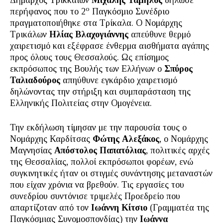
Δήμαρχος Τρικκαίων
Μιχάλης Ταμήλος
δήλωσε
ο
περήφανος που το 2
Παγκόσμιο Συνέδριο
πραγματοποιήθηκε στα Τρίκαλα. Ο Νομάρχης
Τρικάλων
Ηλίας Βλαχογιάννης
απεύθυνε θερμό
χαιρετισμό και εξέφρασε ένθερμα αισθήματα αγάπης
προς όλους τους Θεσσαλούς. Ως επίσημος
εκπρόσωπος της Βουλής των Ελλήνων ο
Σπύρος
Ταλιαδούρος
απηύθυνε εγκάρδιο χαιρετισμό
δηλώνοντας την στήριξη και συμπαράσταση της
Ελληνικής Πολιτείας στην Ομογένεια.
Την εκδήλωση τίμησαν με την παρουσία τους ο
Νομάρχης Καρδίτσας
Φώτης Αλεξάκος
, ο Νομάρχης
Μαγνησίας
Απόστολος Παπατόλιας
, πολιτικές αρχές
της Θεσσαλίας, πολλοί εκπρόσωποι φορέων, ενώ
συγκινητικές ήταν οι στιγμές συνάντησης μεταναστών
που είχαν χρόνια να βρεθούν. Τις εργασίες του
συνεδρίου συντόνισε τριμελές Προεδρείο που
απαρτίζοταν από τον
Ιωάννη Κίτσιο
(Γραμματέα της
Παγκόσμιας Συνομοσπονδίας) την
Ιωάννα