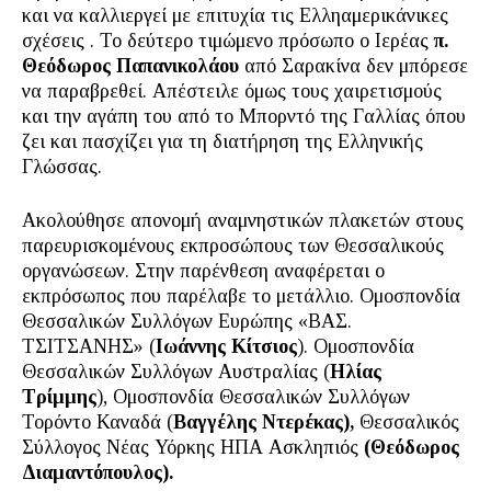
και να καλλιεργεί με επιτυχία τις Ελληαμερικάνικες
σχέσεις . Το δεύτερο τιμώμενο πρόσωπο ο Ιερέας
π.
Θεόδωρος Παπανικολάου
από Σαρακίνα δεν μπόρεσε
να παραβρεθεί. Απέστειλε όμως τους χαιρετισμούς
και την αγάπη του από το Μπορντό της Γαλλίας όπου
ζει και πασχίζει για τη διατήρηση της Ελληνικής
Γλώσσας.
Ακολούθησε απονομή αναμνηστικών πλακετών στους
παρευρισκομένους εκπροσώπους των Θεσσαλικούς
οργανώσεων. Στην παρένθεση αναφέρεται ο
εκπρόσωπος που παρέλαβε το μετάλλιο. Ομοσπονδία
Θεσσαλικών Συλλόγων Ευρώπης «ΒΑΣ.
ΤΣΙΤΣΑΝΗΣ» (
Ιωάννης Κίτσιος
). Ομοσπονδία
Θεσσαλικών Συλλόγων Αυστραλίας (
Ηλίας
Τρίμμης
), Ομοσπονδία Θεσσαλικών Συλλόγων
Τορόντο Καναδά (
Βαγγέλης Ντερέκας),
Θεσσαλικός
Σύλλογος Νέας Υόρκης ΗΠΑ Ασκληπιός
(Θεόδωρος
Διαμαντόπουλος).