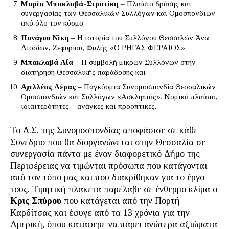
Μαρία Μπακλαβά-Στρατίκη
– Πλαίσιο δράσης και
συνεργασίας των Θεσσαλικών Συλλόγων και Ομοσπονδιών
από όλο τον κόσμο.
Πανάγου Νίκη
– Η ιστορία του Συλλόγου Θεσσαλών Άνω
Λιοσίων, Ζεφυρίου, Φυλής «Ο ΡΗΓΑΣ ΦΕΡΑΙΟΣ».
Μπακλαβά Λία
– Η συμβολή μικρών Συλλόγων στην
διατήρηση Θεσσαλικής παράδοσης και
Αχιλλέας Λέρας
– Παγκόσμια Συνομοσπονδία Θεσσαλικών
Ομοσπονδιών και Συλλόγων «Ασκληπιός». Νομικό πλαίσιο,
ιδιαιτερότητες – ανάγκες και προοπτικές.
Το Δ.Σ. της Συνομοσπονδίας αποφάσισε σε κάθε
Συνέδριο που θα διοργανώνεται στην Θεσσαλία σε
συνεργασία πάντα με έναν διαφορετικό Δήμο της
Περιφέρειας να τιμώνται πρόσωπα που κατάγονται
από τον τόπο μας και που διακρίθηκαν για το έργο
τους. Τιμητική πλακέτα παρέλαβε σε ένθερμο κλίμα ο
Κρις Σπύρου
που κατάγεται από την Πορτή
Καρδίτσας και έφυγε από τα 13 χρόνια για την
Αμερική, όπου κατάφερε να πάρει ανώτερα αξιώματα