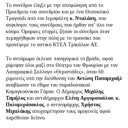
Το συνέδριο έληξε με την αποφώνηση από το
Προεδρείο του συνεδρίου και με ένα Θεσσαλικό
Τραγούδι από τον Ιεροψάλτη
κ. Νταλάση
, που
συγκίνησε τους συνέδρους που ήρθαν απ’ όλο τον
κόσμο. Όμορφες στιγμές ζήσαν οι σύνεδροι όταν
περιηγήθηκαν στην πόλη με το τραινάκι που
προσέφερε το αστικό ΚΤΕΛ Τρικάλων ΑΕ.
Το αντάμωμα έκλεισε πανηγυρικά το βράδυ, αφού
χόρεψαν όλοι μαζί στο Θέατρο του Φρουρίου με τον
Λαογραφικό Σύλλογο «Θεριστάδες», όπου 60
χορευτές υπό την διεύθυνση του
Αντώνη Παπαμιχαήλ
αναβίωσαν τα έθιμα του παραδοσιακού
Καραγκούνικου Γάμου. Ο Δήμαρχος
Μιχάλης
Ταμήλος
και αντιδήμαρχοι
Ελένη Αργυροπούλου
,
κ.
Πολυμερόπουλος
, ο αντινομάρχης
Χρήστος
Μιχαλάκης
αποχαιρέτησαν τους ομογενείς αφού
παρέθεσαν δείπνο.