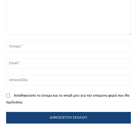
Σχόλιο:
Όν
Ema
Ισ
Αποθηκεύστε το όνομα και το email μου για την επόμενη φορά που θα
σχολιάσω.