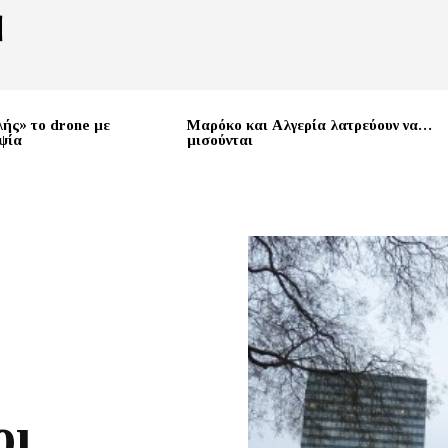
λής» το drone με
Μαρόκο και Αλγερία λατρεύουν να…
ψία
μισούνται
οι