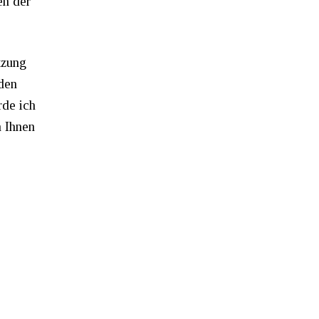
en der
tzung
iden
rde ich
n Ihnen