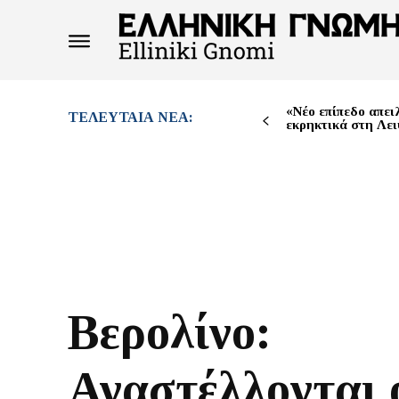
«Νέο επίπεδο απει
ΤΕΛΕΥΤΑΊΑ ΝΈΑ:
εκρηκτικά στη Λει
Βερολίνο:
Αναστέλλονται 