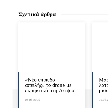
Σχετικά άρθρα
«Νέο επίπεδο
Μαρ
απειλής» το drone με
λατ
εκρηκτικά στη Λειψία
μισ
06.08.2026
05.08.