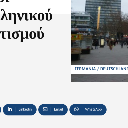
λληνικού
τισμού
ΓΕΡΜΑΝΙΑ / DEUTSCHLAN
Linkedin
Email
WhatsApp