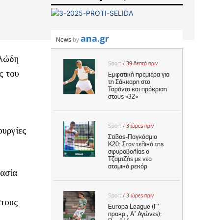
αλώδη
ς του
ουργίες
γασία
στους