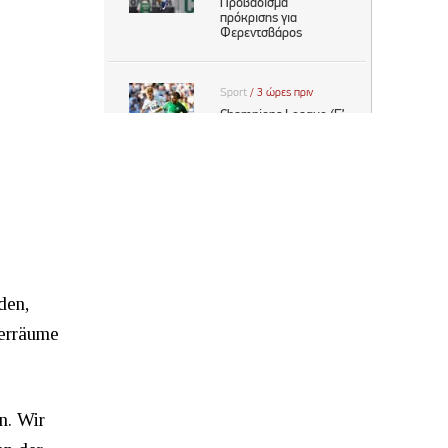
den,
gerräume
n. Wir