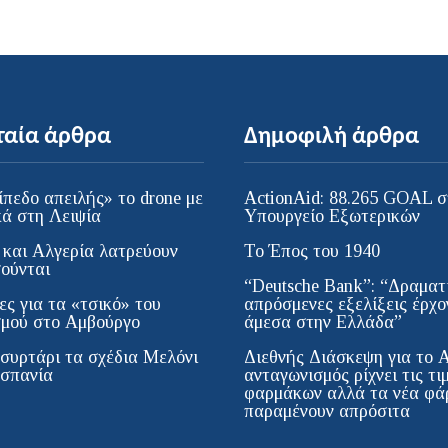
ταία άρθρα
Δημοφιλή άρθρα
ίπεδο απειλής» το drone με
ActionAid: 88.265 GOAL σ
κά στη Λειψία
Υπουργείο Εξωτερικών
και Αλγερία λατρεύουν
Το Έπος του 1940
ούνται
“Deutsche Bank”: “Δραματι
ες για τα «τσικό» του
απρόσμενες εξελίξεις έρχο
σμού στο Αμβούργο
άμεσα στην Ελλάδα”
 συρτάρι τα σχέδια Μελόνι
Διεθνής Διάσκεψη για το 
Ισπανία
ανταγωνισμός ρίχνει τις τι
φαρμάκων αλλά τα νέα φά
παραμένουν απρόσιτα