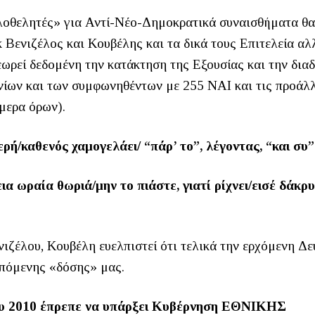
λοθελητές» για Αντί-Νέο-Δημοκρατικά συναισθήματα θα
κ Βενιζέλος και Κουβέλης και τα δικά τους Επιτελεία αλ
θεωρεί δεδομένη την κατάκτηση της Εξουσίας και την δια
και των συμφωνηθέντων με 255 ΝΑΙ και τις προάλλ
μερα όρων).
ρή/καθενός χαμογελάει/ “πάρ’ το”, λέγοντας, “και συ”
ια ωραία θωριά/μην το πιάστε, γιατί ρίχνει/εισέ δάκρ
ιζέλου, Κουβέλη ευελπιστεί ότι τελικά την ερχόμενη Δε
επόμενης «δόσης» μας.
ου 2010 έπρεπε να υπάρξει Κυβέρνηση ΕΘΝΙΚΗΣ