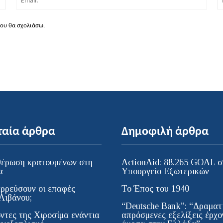
που θα σχολιάσω.
ταία άρθρα
Δημοφιλή άρθρα
έρωση κρατουμένων στη
ActionAid: 88.265 GOAL σ
α
Υπουργείο Εξωτερικών
ρρεύσουν οι επαφές
Το Έπος του 1940
Λιβάνου;
“Deutsche Bank”: “Δραματι
ντες της Χιροσίμα ενάντια
απρόσμενες εξελίξεις έρχο