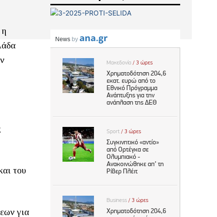
 η
λάδα
ων
ς
και του
εων για