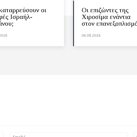
καταρρεύσουν οι
Οι επιζώντες της
φές Ισραήλ-
Χιροσίμα ενάντια
άνου;
στον επανεξοπλισμ
2026
06.08.2026
Όνομα:*
Email