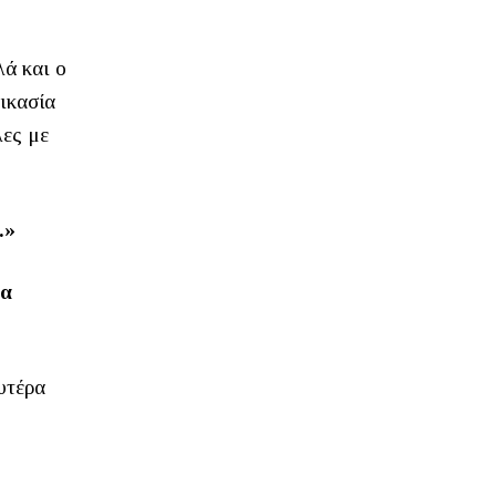
λά και ο
δικασία
ες με
.»
υα
υτέρα