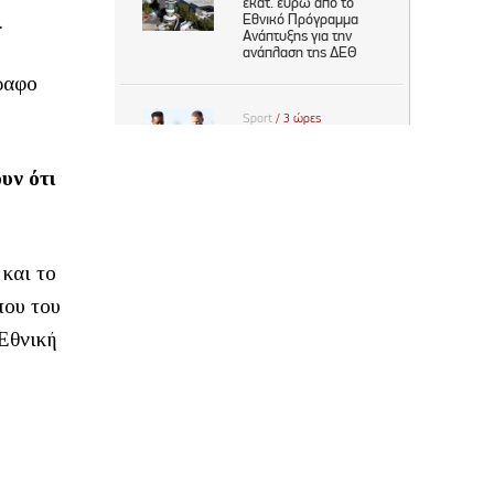
.
ραφο
υν ότι
 και το
που του
Εθνική