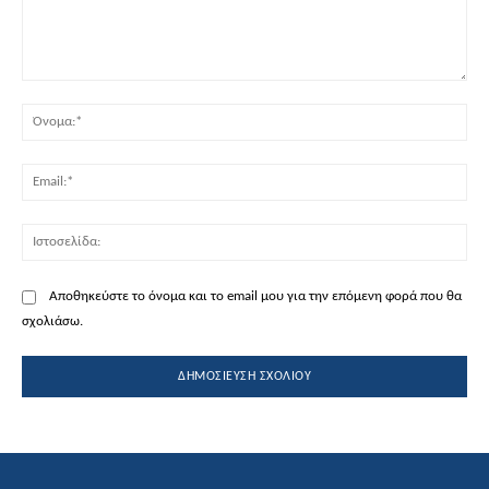
Σχόλιο:
Όν
Ema
Ισ
Αποθηκεύστε το όνομα και το email μου για την επόμενη φορά που θα
σχολιάσω.