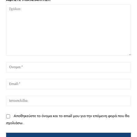
Σχόλιο:
Όν
Ema
Ισ
Αποθηκεύστε το όνομα και το email μου για την επόμενη φορά που θα
σχολιάσω.