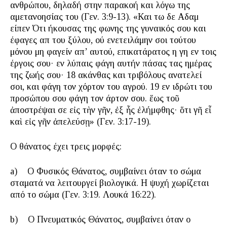
ανθρώπου, δηλαδή στην παρακοή και λόγω της
αμετανοησίας του (Γεν. 3:9-13). «Και τω δε Αδαμ
είπεν Ότι ήκουσας της φωνης της γυναικός σου και
έφαγες απὸ του ξύλου, ού ενετειλάμην σοι τούτου
μόνου μη φαγείν απ’ αυτού, επικατάρατος η γη εν τοις
έργοις σου· εν λύπαις φάγη αυτήν πάσας τας ημέρας
της ζωής σου· 18 ακάνθας και τριβόλους ανατελεί
σοι, και φάγη τον χόρτον του αγρού. 19 εν ιδρώτι του
προσώπου σου φάγη τον άρτον σου. ἕως τοῦ
ἀποστρέψαι σε εἰς τὴν γῆν, ἐξ ἧς ἐλήμφθης· ὅτι γῆ εἶ
καὶ εἰς γῆν ἀπελεύσῃ» (Γεν. 3:17-19).
Ο θάνατος έχει τρεις μορφές:
a) Ο Φυσικός Θάνατος, συμβαίνει όταν το σώμα
σταματά να λειτουργεί βιολογικά. Η ψυχή χωρίζεται
από το σώμα (Γεν. 3:19. Λουκά 16:22).
b) Ο Πνευματικός Θάνατος, συμβαίνει όταν ο