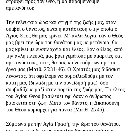
στραφεί προς τον Θεό, ή θα παραμείνουμε
αμετανόητοι;
Την τελευταία ώρα και στιγμή της ζωής μας, όταν
συμβεί ο θάνατος, είναι η κατάσταση στην οποία ο
Άγιος Θεός θα μας κρίνει. Μ’ άλλα λόγια, εάν ο Θεός
μας βρει την ώρα του θανάτου μας με μετάνοια, θα
μας κρίνει με ευσπλαχνία και έλεος. Εάν ο Θεός, από
την άλλη πλευρά, μας βρει γεμάτους με αμαρτίες και
αμετανόητους, τότε, θα μας κρίνει σύμφωνα με τα
έργα μας (Ματθ. 25:31-46). Ο Χριστός μας διδάσκει
λέγοντας, ότι οφείλομε να συμφιλιωθούμε με τον
κριτή μας (δηλαδή με την συνείδησή μας), όσο
συμβαδίζομε μαζί στην πορεία της ζωής μας. Το έλεος
του Αγίου Θεού βασιλεύει εφ’ όσον ο άνθρωπος
βρίσκεται στη ζωή. Μετά τον θάνατο, η Δικαιοσύνη
του Θεού κυριαρχεί για πάντα (Ματθ. 25:46).
Σύμφωνα με την Αγία Γραφή, την ώρα του θανάτου,
οι ψυχές των δικαίων παραλαμβάνονται από τους