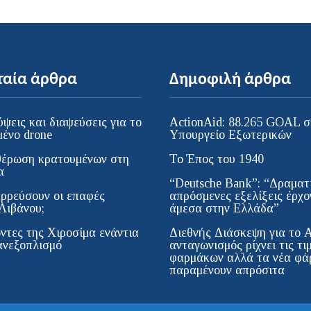
ταία άρθρα
Δημοφιλή άρθρα
ψεις και διαψεύσεις για το
ActionAid: 88.265 GOAL σ
μένο drone
Υπουργείο Εξωτερικών
έρωση κρατουμένων στη
Το Έπος του 1940
α
“Deutsche Bank”: “Δραματι
ρρεύσουν οι επαφές
απρόσμενες εξελίξεις έρχο
Λιβάνου;
άμεσα στην Ελλάδα”
ντες της Χιροσίμα ενάντια
Διεθνής Διάσκεψη για το 
ανεξοπλισμό
ανταγωνισμός ρίχνει τις τι
φαρμάκων αλλά τα νέα φά
παραμένουν απρόσιτα