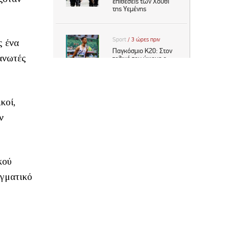
ς ένα
γανωτές
κοί,
ν
κού
αγματικό