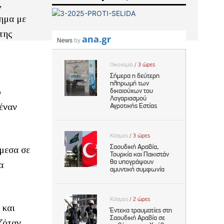
,
τημα με
της
ο
έναν
άμεσα σε
α
 και
ζόταν