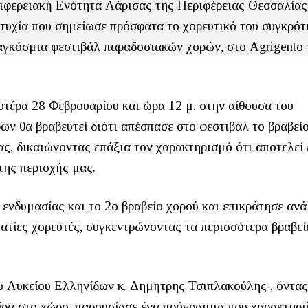
ιφερειακή Ενότητα Λάρισας της Περιφέρειας Θεσσαλίας
πιτυχία που σημείωσε πρόσφατα το χορευτικό του συγκρό
αγκόσμια φεστιβάλ παραδοσιακών χορών, στο Agrigento 
τέρα 28 Φεβρουαρίου και ώρα 12 μ. στην αίθουσα του
ων θα βραβευτεί διότι απέσπασε στο φεστιβάλ το βραβεί
ς, δικαιώνοντας επάξια τον χαρακτηρισμό ότι αποτελεί 
της περιοχής μας.
 ενδυμασίας και το 2ο βραβείο χορού και επικράτησε αν
τίες χορευτές, συγκεντρώνοντας τα περισσότερα βραβεί
ου Λυκείου Ελληνίδων κ. Δημήτρης Τσιπλακούλης , όντας
ίρα στο χώρο, παρουσίασε ένα πρόγραμμα που χαρακτηρι