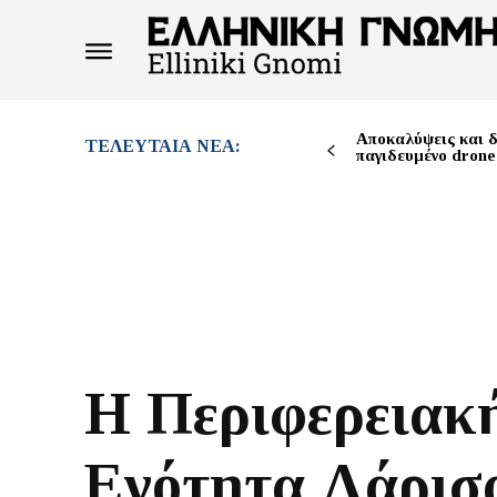
Αποκαλύψεις και δ
ΤΕΛΕΥΤΑΊΑ ΝΈΑ:
παγιδευμένο drone
Η Περιφερειακ
Ενότητα Λάρισ