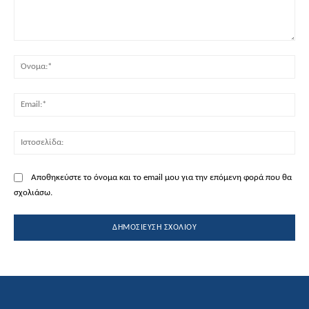
Σχόλιο:
Όν
Ema
Ισ
Αποθηκεύστε το όνομα και το email μου για την επόμενη φορά που θα
σχολιάσω.