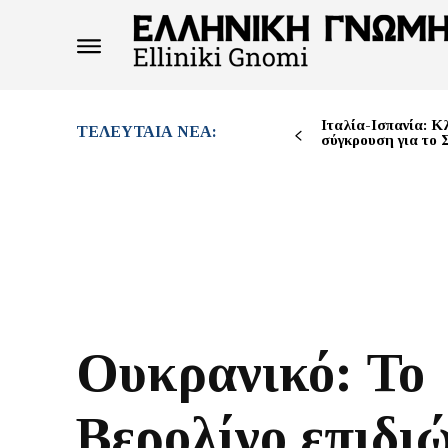
Ιταλία-Ισπανία: Κ
ΤΕΛΕΥΤΑΊΑ ΝΈΑ:
σύγκρουση για το 
Ουκρανικό: Το
Βερολίνο επιδι