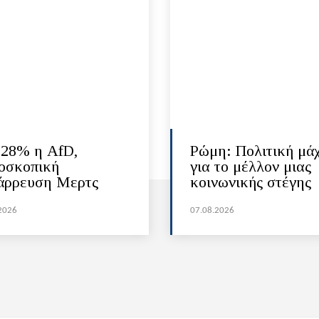
 28% η AfD,
Ρώμη: Πολιτική μά
οσκοπική
για το μέλλον μιας
άρρευση Μερτς
κοινωνικής στέγης
2026
07.08.2026