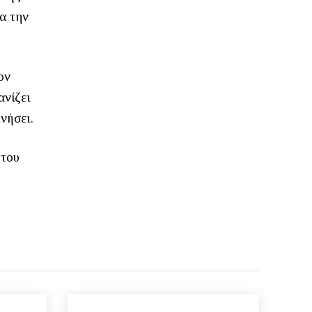
α την
ον
ανίζει
νήσει.
 του