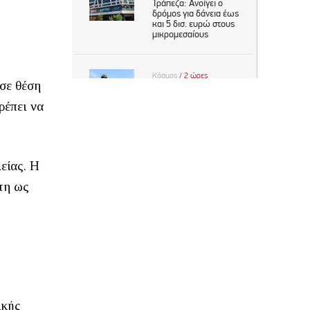
σε θέση
ρέπει να
είας. Η
τη ως
ικής