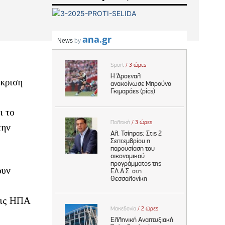
όκριση
ι το
την
ουν
 τις ΗΠΑ