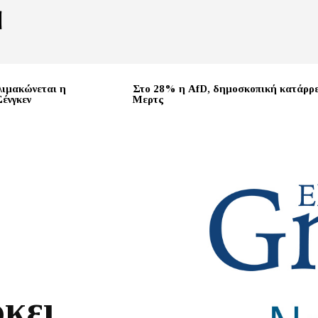
λιμακώνεται η
Στο 28% η AfD, δημοσκοπική κατάρρ
Σένγκεν
Μερτς
ώκει