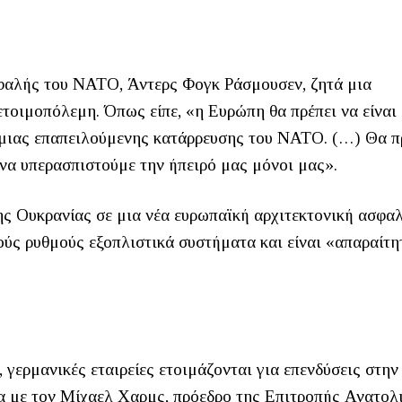
εφαλής του ΝΑΤΟ, Άντερς Φογκ Ράσμουσεν, ζητά μια
τοιμοπόλεμη. Όπως είπε, «η Ευρώπη θα πρέπει να είναι 
η μιας επαπειλούμενης κατάρρευσης του ΝΑΤΟ. (…) Θα π
 να υπερασπιστούμε την ήπειρό μας μόνοι μας».
ης Ουκρανίας σε μια νέα ευρωπαϊκή αρχιτεκτονική ασφαλ
ούς ρυθμούς εξοπλιστικά συστήματα και είναι «απαραίτη
 γερμανικές εταιρείες ετοιμάζονται για επενδύσεις στην
α με τον Μίχαελ Χαρμς, πρόεδρο της Επιτροπής Ανατολ