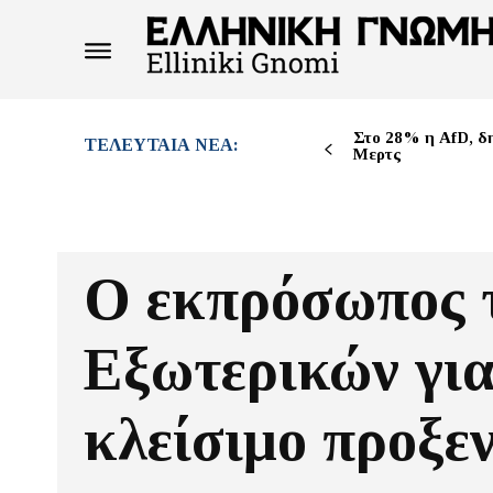
Στο 28% η AfD, δ
ΤΕΛΕΥΤΑΊΑ ΝΈΑ:
Μερτς
Ο εκπρόσωπος τ
Εξωτερικών γι
κλείσιμο προξε