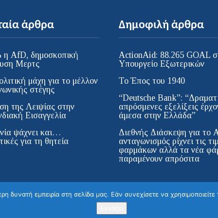
ταία άρθρα
Δημοφιλή άρθρα
 η AfD, δημοσκοπική
ActionAid: 88.265 GOAL σ
υση Μερτς
Υπουργείο Εξωτερικών
ολιτική μάχη για το μέλλον
Το Έπος του 1940
νωνικής στέγης
“Deutsche Bank”: “Δραματι
ση της Λειψίας στην
απρόσμενες εξελίξεις έρχο
διακή Εισαγγελία
άμεσα στην Ελλάδα”
νία ψάχνει και…
Διεθνής Διάσκεψη για το 
ικές για τη θητεία
ανταγωνισμός ρίχνει τις τι
φαρμάκων αλλά τα νέα φά
παραμένουν απρόσιτα
η δυνατή εμπειρία στη σελίδα μας. Εάν συνεχίσετε να χρησιμοποιείτε 
 Zeitung der Griechen in Europa | All Rights Reserved |
Κατασκευή 
Εντάξει