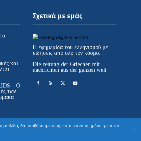
Σχετικά με εμάς
το
Η εφημερίδα του ελληνισμού με
ειδήσεις από όλο τον κόσμο.
κές και
Die zeitung der Griechen mit
νται
nachrichten aus der ganzen welt.
AIDS – Ο
μές των
ρμακα
τη σελίδα, θα υποθέσουμε πως είστε ικανοποιημένοι με αυτό.
ιστοσελίδας WebColors