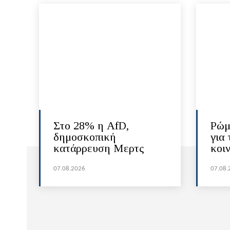
Στο 28% η AfD,
Ρώμ
δημοσκοπική
για 
κατάρρευση Μερτς
κοι
07.08.2026
07.08.