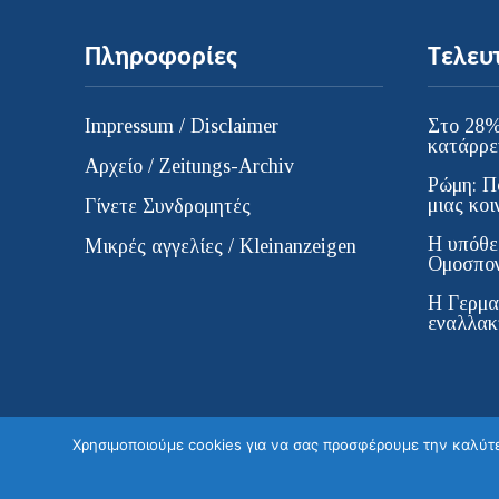
Πληροφορίες
Τελευ
Impressum / Disclaimer
Στο 28%
κατάρρε
Αρχείο / Zeitungs-Archiv
Ρώμη: Π
μιας κοι
Γίνετε Συνδρομητές
Η υπόθε
Μικρές αγγελίες / Kleinanzeigen
Ομοσπον
H Γερμα
εναλλακτ
Χρησιμοποιούμε cookies για να σας προσφέρουμε την καλύτερ
© ELLINIKI GNOMI • Die