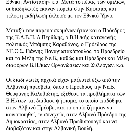
Εθνική Αντίσταση» κ.α. Μετά το πέρας των ομιλιών,
οι διαδηλωτές έκαναν πορεία στην Κηφισίας και
τέλος η εκδήλωση έκλεισε με τον Εθνικό Ύμνο.
Μεταξύ των παρευρισκομένων ήταν και ο Πρόεδρος
της Κ.Α.Β.Η. Δ.Περδίκης, ο Β.Η./κής καταγωγής
πολιτικός Μπάμπης Καραθάνος, ο Πρόεδρος της
ΝΕ.Ο.Σ. Γιάννης Παναγιωτακόπουλος, το Προεδρείο
και τα Μέλη της Νε.Β., καθώς και Πρόεδροι και Μέλη
διαφόρων Β.Η./κων Οργανώσεων και Συλλόγων. κ.α.
Οι διαδηλωτές αρχικά είχαν μαζευτεί έξω από την
Αλβανική πρεσβεία, όπου ο Πρόεδρος την Νε.Β.
Θεοφάνης Καλυβιώτης, εξέθεσε τα προβλήματα των
Β.Η./των και διάβασε ψήφισμα, το οποίο επιδόθηκε
στον Αλβανό Πρέσβη, και το οποίο ζήτησαν να
κοινοποιηθεί, εν συνεχεία, στον Αλβανό Πρόεδρο της
Δημοκρατίας, στον Αλβανό Πρωθυπουργό και να
διαβαζόταν και στην Αλβανική Βουλή.