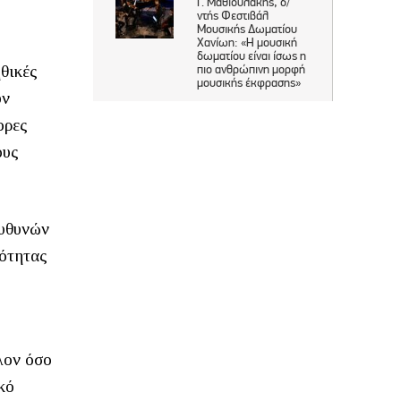
ηθικές
υν
ορες
ους
ευθυνών
κότητας
λον όσο
κό