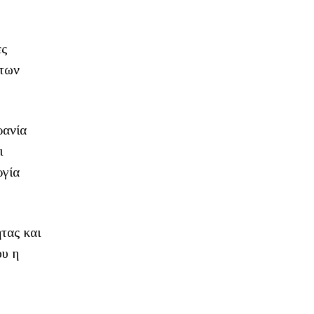
ες
 των
ρανία
ι
ργία
τας και
ου η