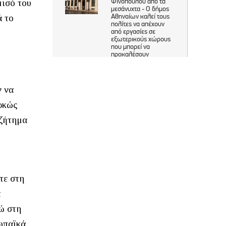
μισό του
ά το
ν να
αρκώς
 ζήτημα
τε στη
α
δώ στη
ωπαϊκά