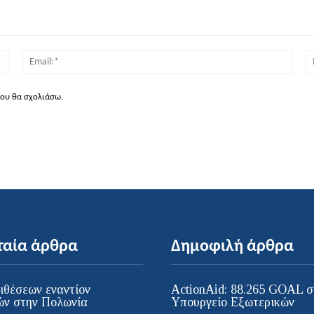
Όνομα:*
Email
που θα σχολιάσω.
ταία άρθρα
Δημοφιλή άρθρα
ιθέσεων εναντίον
ActionAid: 88.265 GOAL σ
ν στην Πολωνία
Υπουργείο Εξωτερικών