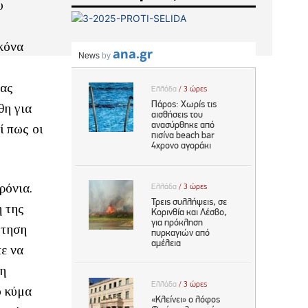
υ
κόνα
ϊας
θη για
ί πως οι
ρόνια.
η της
ήτηση
πε να
νη
ο κύμα