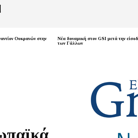
ναντίον Ουκρανών στην
Νέα δυναμική στον GSI μετά την είσο
των Γάλλων
ωπαϊκά