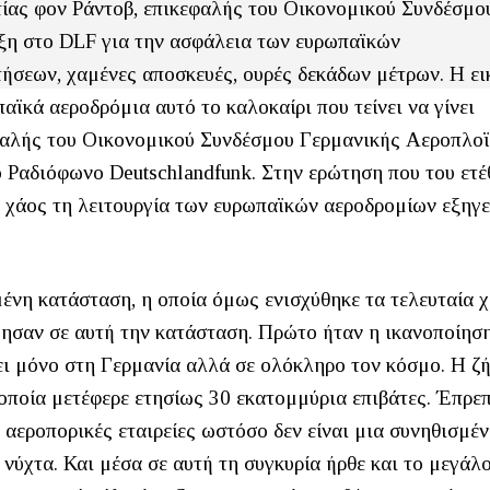
ίας φον Ράντοβ, επικεφαλής του Οικονομικού Συνδέσμο
ξη στο DLF για την ασφάλεια των ευρωπαϊκών
ήσεων, χαμένες αποσκευές, ουρές δεκάδων μέτρων. Η ει
ϊκά αεροδρόμια αυτό το καλοκαίρι που τείνει να γίνει
φαλής του Οικονομικού Συνδέσμου Γερμανικής Αεροπλο
 Ραδιόφωνο Deutschlandfunk. Στην ερώτηση που του ετέ
το χάος τη λειτουργία των ευρωπαϊκών αεροδρομίων εξηγε
μένη κατάσταση, η οποία όμως ενισχύθηκε τα τελευταία χ
ησαν σε αυτή την κατάσταση. Πρώτο ήταν η ικανοποίησ
ει μόνο στη Γερμανία αλλά σε ολόκληρο τον κόσμο. Η ζ
 οποία μετέφερε ετησίως 30 εκατομμύρια επιβάτες. Έπρε
 αεροπορικές εταιρείες ωστόσο δεν είναι μια συνηθισμέ
 νύχτα. Και μέσα σε αυτή τη συγκυρία ήρθε και το μεγάλ