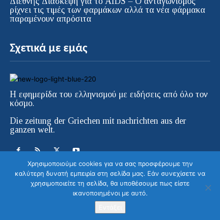
Διεθνής Διάσκεψη για το AIDS – Ο ανταγωνισμός
ρίχνει τις τιμές των φαρμάκων αλλά τα νέα φάρμακα
παραμένουν απρόσιτα
Σχετικά με εμάς
Η εφημερίδα του ελληνισμού με ειδήσεις από όλο τον
κόσμο.
Die zeitung der Griechen mit nachrichten aus der
ganzen welt.
Χρησιμοποιούμε cookies για να σας προσφέρουμε την
καλύτερη δυνατή εμπειρία στη σελίδα μας. Εάν συνεχίσετε να
χρησιμοποιείτε τη σελίδα, θα υποθέσουμε πως είστε
ικανοποιημένοι με αυτό.
© ELLINIKI GNOMI • Die Zeitung der
Griechen in Europa | All Rights Reserved |
Εντάξει
Κατασκευή ιστοσελίδας WebColors