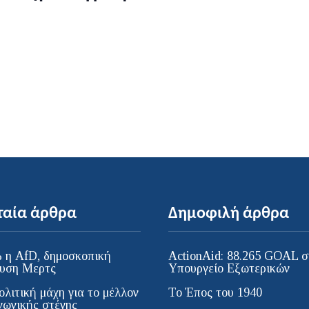
ταία άρθρα
Δημοφιλή άρθρα
 η AfD, δημοσκοπική
ActionAid: 88.265 GOAL σ
υση Μερτς
Υπουργείο Εξωτερικών
ολιτική μάχη για το μέλλον
Το Έπος του 1940
νωνικής στέγης