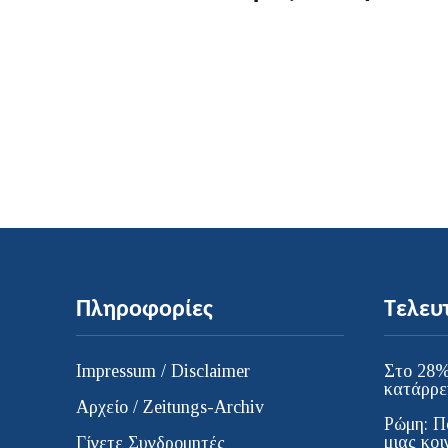
Πληροφορίες
Τελευ
Impressum / Disclaimer
Στο 28%
κατάρρε
Αρχείο / Zeitungs-Archiv
Ρώμη: Π
μιας κοι
Γίνετε Συνδρομητές