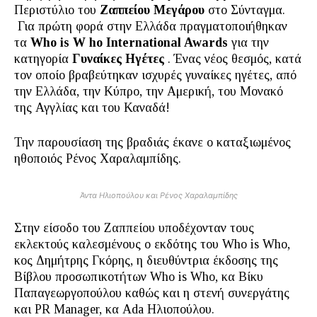
Περιστύλιο του
Ζαππείου Μεγάρου
στο Σύνταγμα.
Για πρώτη φορά στην Ελλάδα πραγματοποιήθηκαν
τα
Who is
W
ho International Awards
για την
κατηγορία
Γυναίκες Ηγέτες
. Ένας νέος θεσμός, κατά
τον οποίο βραβεύτηκαν ισχυρές γυναίκες ηγέτες, από
την Ελλάδα, την Κύπρο, την Αμερική, του Μονακό
της Αγγλίας και του Καναδά!
Την παρουσίαση της βραδιάς έκανε ο καταξιωμένος
ηθοποιός Ρένος Χαραλαμπίδης.
Άντα Ηλιοπούλου και Ρένος Χαραλαμπίδης
Στην είσοδο του Ζαππείου υποδέχονταν τους
εκλεκτούς καλεσμένους ο εκδότης του Who is Who,
κος Δημήτρης Γκόρης, η διευθύντρια έκδοσης της
Βίβλου προσωπικοτήτων Who is Who, κα Βίκυ
Παπαγεωργοπούλου καθώς και η στενή συνεργάτης
και PR Manager, κα Ada Ηλιοπούλου.