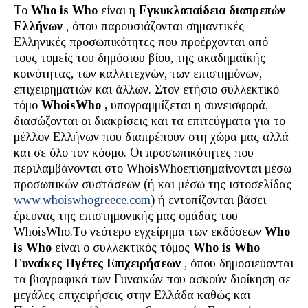
Το
Who
is
Who
είναι η
Εγκυκλοπαίδεια διαπρεπών
Ελλήνων
, όπου παρουσιάζονται σημαντικές
Ελληνικές προσωπικότητες που προέρχονται από
τους τομείς του δημόσιου βίου, της ακαδημαϊκής
κοινότητας, των καλλιτεχνών, των επιστημόνων,
επιχειρηματιών και άλλων. Στον ετήσιο συλλεκτικό
τόμο
WhoisWho
,
υπογραμμίζεται η συνεισφορά,
διασώζονται οι διακρίσεις και τα επιτεύγματα για το
μέλλον Ελλήνων που διαπρέπουν στη χώρα μας αλλά
και σε όλο τον κόσμο. Οι προσωπικότητες που
περιλαμβάνονται στο WhoisWhoεπισημαίνονται μέσω
προσωπικών συστάσεων (ή και μέσω της ιστοσελίδας
www.whoiswhogreece.com
) ή εντοπίζονται βάσει
έρευνας της επιστημονικής μας ομάδας του
WhoisWho.To νεότερο εγχείρημα των εκδόσεων
Who
is Who
είναι ο συλλεκτικός τόμος
Who is Who
Γυναίκες Ηγέτες Επιχειρήσεων
, όπου δημοσιεύονται
τα βιογραφικά των Γυναικών που ασκούν διοίκηση σε
μεγάλες επιχειρήσεις στην Ελλάδα καθώς και