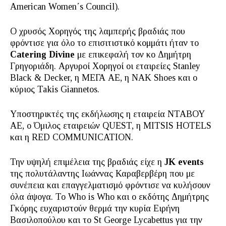
American Women΄s Council).
Ο χρυσός Χορηγός της λαμπερής βραδιάς που
φρόντισε για όλο το επισιτιστικό κομμάτι ήταν το
Catering Divine
με επικεφαλή τον κο Δημήτρη
Γρηγοριάδη. Αργυροί Χορηγοί οι εταιρείες Stanley
Black & Decker, η ΜΕΓΑ ΑΕ, η NAK Shoes και ο
κύριος Takis Giannetos.
Υποστηρικτές της εκδήλωσης η εταιρεία ΝΤΑΒΟΥ
ΑΕ, ο Όμιλος εταιρειών QUEST, η MITSIS HOTELS
και η RED COMMUNICATION.
Την υψηλή επιμέλεια της βραδιάς είχε η
JK events
της πολυτάλαντης Ιωάννας Καραβερβέρη που με
συνέπεια και επαγγελματισμό φρόντισε να κυλήσουν
όλα άψογα. Το Who is Who και ο εκδότης Δημήτρης
Γκόρης ευχαριστούν θερμά την κυρία Ειρήνη
Βασιλοπούλου και το St George Lycabettus για την