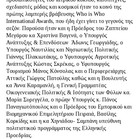
σχεδιαστές μόδας και κοσμικοί ήταν το κοινό της
πρώτης λαμπερής βράβευσης Who is Who
International Awards, που ήδη έχει γίνει το γεγονός της
σεζόν. Παρούσα ήταν και η Πρόεδρος του Ζαππείου
Μεγάρου κα Χριστίνα Βαγενά, ο Υπουργός
Ανάπτυξης & Επενδύσεων Άδωνις Γεωργιάδης, ο
Υπουργός Ναυτιλίας και Νησιωτικής Πολιτικής
Γιάννης Πλακιωτάκης, ο Υφυπουργός Αγροτικής
Ανάπτυξης Κώστας Σκρέκας, ο Υφυπουργός
Τουρισμού Μάνος Κόνσολας και ο Περιφερειάρχης
Αττικής Γιώργος Πατούλης καθώς και η Βουλευτής
κα Άννα Καραμανλή, η Γενική Γραμματέας
Οικογενειακής Πολιτικής & Ισότηατς των Φύλων κα.
Μαρία Συρεγγέλα, ο πρώην Υπουργός κ. Πάνος
Παναγιωτόπουλος και ο Πρόεδρος του Εμπορικού και
Bιομηχανικού Επιμελητήριου Πειραιά, Βασίλης
Κορκίδης και η κα Χηνιάδου- Σαμπάνη υπεύθυνη
πολιτιστικού προγράμματος της Ελληνικής
Προεδρίας.