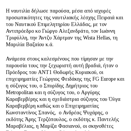
Η ναυτιλία δήλωσε παρούσα, μέσα από ισχυρές
προσωπικότητες της ναυτιλιακής λέσχης Πειραιά και
του Ναυτικού Επιμελητηρίου Ελλάδας, με τον
Αντιπρόεδρο κο Γιώργο Αλεξανδράτο, τον Ιωάννη
Τριφύλλη, την Άντζυ Χάρτμαν της Wista Hellas, τη
Μαριλία Βαζαίου κ.ά.
Ανάμεσα στους καλεσμένους που τίμησαν με την
παρουσία τους την ξεχωριστή αυτή βραδιά, ήταν ο
Πρόεδρος του ΑΝΤ1 Θοδωρής Κυριακού, οι
επιχειρηματίες Γεώργιος Φειδάκης της FG Europe και
η σύζυγος του, ο Σπυρίδης Δημήτριος του
Metropolitan και η σύζυγος του, ο Αργύρης
Καραβερβέρης και η σχεδιάστρια σύζυγος του Όλγα
Καραβερβέρη καθώς και ο Επιχειρηματίας
Κωνσταντίνος Σπανός, ο Ανδρέας Ψυχάρης, ο
εκδότης Άρης Τερζόπουλος, ο εκδότης κ. Παντελής
Μαραβέλιας, η Μαρίζα Φασιανού, οι σκηνοθέτες