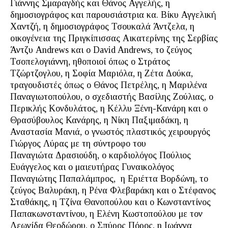
Γιάννης Σμαραγδής και Θάνος Αγγελής, η
δημοσιογράφος και παρουσιάστρια κα. Βίκυ Αγγελική
Χαντζή, η δημοσιογράφος Τσουκαλά Άντζελα, η
οικογένεια της Πριγκίπισσας Αικατερίνης της Σερβίας
Άντζυ Andrews και ο David Andrews, το ζεύγος
Τσοπελογιάννη, ηθοποιοί όπως ο Στράτος
Τζώρτζογλου, η Σοφία Μαριόλα, η Ζέτα Δούκα,
τραγουδιστές όπως ο Θάνος Πετρέλης, η Μαριλένα
Παναγιωτοπούλου, ο σχεδιαστής Βασίλης Ζούλιας, ο
Περικλής Κονδυλάτος, η Κέλλυ Ξένη-Κανάρη και ο
Θρασύβουλος Κανάρης, η Νίκη Παξιμαδάκη, η
Αναστασία Μανιά, ο γνωστός πλαστικός χειρουργός
Γιώργος Λύρας με τη σύντροφο του
Παναγιώτα Δρασιούδη, ο καρδιολόγος Πούλιος
Ευάγγελος και ο μαιευτήρας Γυναικολόγος
Παναγιώτης Παπαλάμπρος, η Εριέττα Βορδώνη, το
ζεύγος Βαλυράκη, η Ρένα Φλεβαράκη και ο Στέφανος
Σταθάκης, η Τζίνα Θανοπούλου και ο Κωνσταντίνος
Παπακωνσταντίνου, η Ελένη Κωστοπούλου με τον
Λεωνίδα Θεοδώρου, ο Σπύρος Πόρος, η Ιωάννα