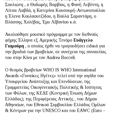
Σουλιώτη , ο Θοδωρής Βαρβίας, η Φανή Λεβέντη, η
Λίτσα Λαβδά, η Κατερίνα Κουσουρή-Αντωνοπούλου
η Έλενα Κουλαουτζίδου, η Βούλα Σαραντάρη, ο
Βλάσσης Χολέβας, Έμυ ΛΙβανίου κ.ά.
Ακολούθησε μουσικό πρόγραμμα με τον διεθνούς
φήμης Έλληνα εξ Αμερικής Τενόρο
Ευάγγελο
Γιαμούρη
, ο οποίος ήρθε να τραγουδήσει ειδικά για
την βραδιά των βραβείων, σε συνέχεια της συναυλίας
του στην Κίνα με τον Andrea Bocceli.
Ο θεσμός βραβείων WHO IS WHO International
Awards «Γυναίκες Ηγέτες» τελεί υπό την αιγίδα του
Υπουργείου Ανάπτυξης και Επενδύσεων, της
Γραμματείας Οικογενειακής Πολιτικής & Ισότητας
των Φύλων, της ΚΕΔΕ (Κεντρική Ένωση Δήμων
Ελλάδας), της Περιφέρειας Αττικής , του Δήμου
Αθηναίων, του Εθνικού Συμβουλίου Ελλάδος Ομίλων
& Κέντρων για την UNESCO και του EAWC (Euro –