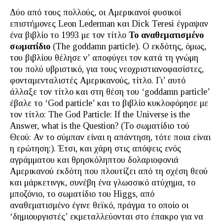
Δύο από τους πολλούς, οι Αμερικανοί φυσικοί
επιστήμονες Leon Lederman και Dick Teresi έγραψαν
ένα βιβλίο το 1993 με τον τίτλο
Το αναθεματισμένο
σωματίδιο
(The goddamn particle). Ο εκδότης, όμως,
του βιβλίου θέλησε ν’ αποφύγει τον κατά τη γνώμη
του πολύ υβριστικό, για τους νεοχριστιανοφασίστες,
φονταμενταλιστές Αμερικανούς, τίτλο. Γι’ αυτό
άλλαξε τον τίτλο και στη θέση του ‘goddamn particle’
έβαλε το ‘God particle’ και το βιβλίο κυκλοφόρησε με
τον τίτλο: The God Particle: If the Universe is the
Answer, what is the Question? (Το σωματίδιο τού
Θεού: Αν το σύμπαν είναι η απάντηση, τότε ποια είναι
η ερώτηση;). Έτσι, και χάρη στις απόψεις ενός
αγράμματου και θρησκόληπτου δολαριοφονιά
Αμερικανού εκδότη που πλουτίζει από τη σχέση θεού
και μάρκετινγκ, συνέβη ένα γλωσσικό ατύχημα, το
μποζόνιο, το σωματίδιο του Higgs, από
αναθεματισμένο έγινε θεϊκό, πράγμα το οποίο οι
‘δημιουργιστές’ εκμεταλλεύονται στο έπακρο για να