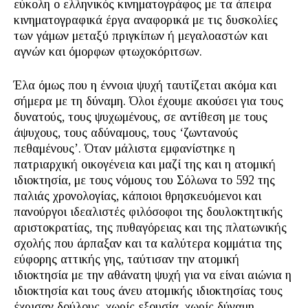
εύκολη ο ελληνικός κινηματογράφος με τα άπειρα
κινηματογραφικά έργα αναφορικά με τις δυσκολίες
των γάμων μεταξύ πριγκίπων ή μεγαλοαστών και
αγνών και όμορφων φτωχοκόριτσων.
Έλα όμως που η έννοια ψυχή ταυτίζεται ακόμα και
σήμερα με τη δύναμη. Όλοι έχουμε ακούσει για τους
δυνατούς, τους ψυχωμένους, σε αντίθεση με τους
άψυχους, τους αδύναμους, τους ‘ζωντανούς
πεθαμένους’. Όταν μάλιστα εμφανίστηκε η
πατριαρχική οικογένεια και μαζί της και η ατομική
ιδιοκτησία, με τους νόμους του Σόλωνα το 592 της
παλιάς χρονολογίας, κάποιοι θρησκευόμενοι και
πανούργοι ιδεαλιστές φιλόσοφοι της δουλοκτητικής
αριστοκρατίας, της πυθαγόρειας και της πλατωνικής
σχολής που άρπαξαν και τα καλύτερα κομμάτια της
εύφορης αττικής γης, ταύτισαν την ατομική
ιδιοκτησία με την αθάνατη ψυχή για να είναι αιώνια η
ιδιοκτησία και τους άνευ ατομικής ιδιοκτησίας τους
έχρισαν δούλους, χωρίς εξουσία, χωρίς δύναμη,