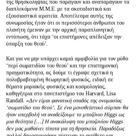
της θρησκοληψίας που παράγουν και αναπαράγουν τα
διαπλεκόμενα Μ.Μ.Ε. με τα σκοταδιστικά και
εξουσιαστικά ιερατεία. Αποτέλεσμα αυτής της
συνωμοσίας ήταν ότι οι περισσότεροι άνθρωποι του
πλανήτη έμειναν με την αρχική παραπλανητική
εντύπωση, ότι τάχα ‘οι επιστήμονες απέδειξαν την
ύπαρξη του θεού’.
Και για να μην υπάρχει καμιά αμφιβολία για τον μύθο
‘περί σωματιδίου του θεού’ και την επιστημονική
πραγματικότητα, ας δούμε τι έγραψε σχετικά η
πολυβραβευμένη θεωρητική φυσικός, ειδική σε
θέματα μοριακής φυσικής και κοσμολογίας,
καθηγήτρια στο πανεπιστήμιο του Harvard, Lisa
Randall.
«Δεν είμαι φανατική οπαδός της ονομασίας
‘σωματίδιο του θεού’. Σε ένα μονοθεϊστικό σύμπαν θα
ήταν υπερβολή να αναδείξουμε το μποζόνιο Higgs ως
μια θεότητα […] Η ανακάλυψη του μποζονίου Higgs
δεν μας μαθαίνει τίποτα για τη θρησκεία. Παραδόξως
πολλοί δημοσιογράφοι πίστευαν το αντίθετο και