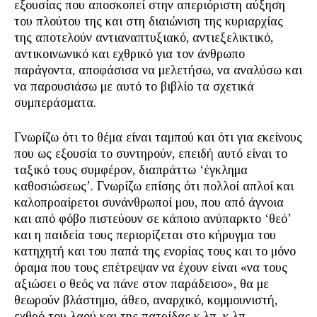
εξουσίας που αποσκοπεί στην απεριόριστη αύξηση
του πλούτου της και στη διαιώνιση της κυριαρχίας
της αποτελούν αντιαναπτυξιακό, αντιεξελικτικό,
αντικοινωνικό και εχθρικό για τον άνθρωπο
παράγοντα, αποφάσισα να μελετήσω, να αναλύσω και
να παρουσιάσω με αυτό το βιβλίο τα σχετικά
συμπεράσματα.
Γνωρίζω ότι το θέμα είναι ταμπού και ότι για εκείνους
που ως εξουσία το συντηρούν, επειδή αυτό είναι το
ταξικό τους συμφέρον, διαπράττω ‘έγκλημα
καθοσιώσεως’. Γνωρίζω επίσης ότι πολλοί απλοί και
καλοπροαίρετοι συνάνθρωποί μου, που από άγνοια
και από φόβο πιστεύουν σε κάποιο ανύπαρκτο ‘θεό’
και η παιδεία τους περιορίζεται στο κήρυγμα του
κατηχητή και του παπά της ενορίας τους και το μόνο
όραμα που τους επέτρεψαν να έχουν είναι «να τους
αξιώσει ο θεός να πάνε στον παράδεισο», θα με
θεωρούν βλάστημο, άθεο, αναρχικό, κομμουνιστή,
εχθρό του λαού και της πατρίδας κ.λπ. κ.λπ.