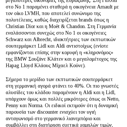
μεγαλύτερες οικονομίες της Ευρωζώνης: Στη Γαλλία
στο Νο 1 παραμένει σταθερά η οικογένεια Arnault με
τον οίκο LVMH, που αποτελεί συνώνυμο της
πολυτέλειας, καθώς διαχειρίζεται brands όπως η
Christian Dior και η Moët & Chandon. Στη Γερμανία
εναλάσσονται συνεχώς στο Νο 1 οι οικογένειες
Schwarz και Albrecht, ιδιοκτήτριες των εκπτωτικών
σουπερμάρκετ Lidl και Aldi αντιστοίχως (ενίοτε
εμφανίζονται επίσης στην κορυφή η «κληρονόμος»
της BMW Σουζάνε Κλάτεν και ο μεγαλομέτοχος της
Hapag Lloyd Κλάους Μίχαελ Κούνε).
Σήμερα το μερίδιο των εκπτωτικών σουπερμάρκετ
στη γερμανική αγορά φτάνει το 40%. Οι πιο γνωστές
αλυσίδες του κλάδου παραμένουν η Aldi και η Lidl,
υπάρχουν όμως και πολλές μικρότερες όπως οι Netto,
Penny και Norma. Οι ειδικοί εκτιμούν ότι η δυναμική
παρουσία των discounter ενισχύει τον υγιή
ανταγωνισμό στο γερμανικό λιανεμπόριο και
συμβάλλει στη διατήρηση σχετικά χαμηλών τιμών,