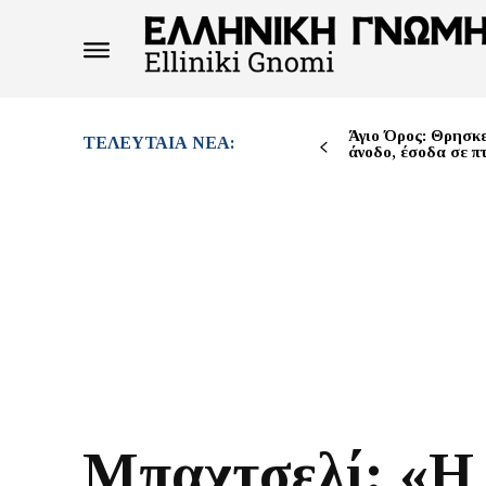
Άγιο Όρος: Θρησκε
ΤΕΛΕΥΤΑΊΑ ΝΈΑ:
άνοδο, έσοδα σε 
Μπαχτσελί: «Η