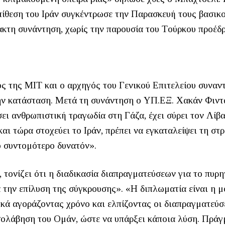
πίθεση του Ιράν συγκέντρωσε την Παρασκευή τους βασικ
ακτη συνάντηση, χωρίς την παρουσία του Tούρκου προέδρ
ς της ΜΙΤ και ο αρχηγός του Γενικού Επιτελείου συναν
ην κατάσταση. Μετά τη συνάντηση ο ΥΠ.ΕΞ. Χακάν Φιντ
σει ανθρωπιστική τραγωδία στη Γάζα, έχει σύρει τον Λίβ
αι τώρα στοχεύει το Ιράν, πρέπει να εγκαταλείψει τη στ
ο συντομότερο δυνατόν».
 τονίζει ότι η διαδικασία διαπραγματεύσεων για το πυρη
α την επίλυση της σύγκρουσης». «Η διπλωματία είναι η 
ικά αγοράζοντας χρόνο και ελπίζοντας οι διαπραγματεύσ
εσολάβηση του Ομάν, ώστε να υπάρξει κάποια λύση. Πράγ