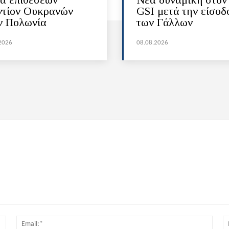
ντίον Ουκρανών
GSI μετά την είσοδ
ν Πολωνία
των Γάλλων
2026
08.08.2026
Όνομα:*
Email