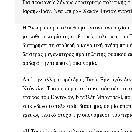
Για προφανείς λόγους εσωτερικής πολιτικής ο
Ισραήλ-Ιράν. Νέα «πυρά» Χακάν Φιντάν εναντ
Η Άγκυρα παρακολουθεί με έντονη ανησυχία τη
με κάθε ευκαιρία τις επιθετικές πολιτικές του 
διατηρήσει τη σταθερή οικονομική σχέση που έχε
δεύτερος μεγαλύτερος προμηθευτής φυσικού α
σοβαρά την τουρκική οικονομία.
Από την άλλη, ο πρόεδρος Ταγίπ Ερντογάν δεν
Ντόναλντ Τραμπ, παρά το ότι καταδικάζει τη σ
εταίρος του Ερντογάν, Ντεβλέτ Μπαχτσελί, που
επικίνδυνα το τελευταίο διάστημα, σε μία από
έχει ως τελικό στόχο την υπονόμευση του περι
«Η Τουρκία είναι ο τελικός στόχος σε αυτή τ