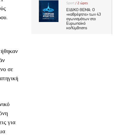
ούς
ου.
τήθηκαν
άν
ανο σε
ρατηγική
νικό
μόνη
εις για
μα