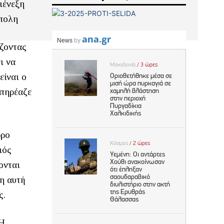
ιένεξη
ύπολη
άζοντας
ι να
είναι ο
επηρέαζε
δρο
ιός
ονται
ση αυτή
ς.
 Η