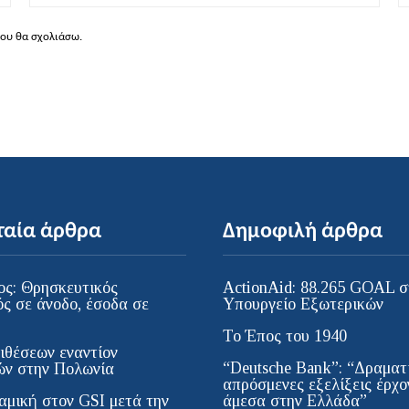
που θα σχολιάσω.
ταία άρθρα
Δημοφιλή άρθρα
ος: Θρησκευτικός
ActionAid: 88.265 GOAL σ
ός σε άνοδο, έσοδα σε
Υπουργείο Εξωτερικών
Το Έπος του 1940
ιθέσεων εναντίον
“Deutsche Bank”: “Δραματι
ν στην Πολωνία
απρόσμενες εξελίξεις έρχο
αμική στον GSI μετά την
άμεσα στην Ελλάδα”