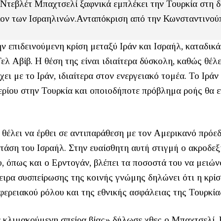
 Ντεβλέτ Μπαχτσελί ξαφνικά εμπλέκει την Τουρκία στη δ
ίον των Ισραηλινών.Ανταπόκριση από την Κωνσταντινο
ν επιδεινούμενη κρίση μεταξύ Ιράν και Ισραήλ, καταδικ
Τελ Αβίβ. Η θέση της είναι ιδιαίτερα δύσκολη, καθώς θέλε
ι με το Ιράν, ιδιαίτερα στον ενεργειακό τομέα. Το Ιράν 
ερίου στην Τουρκία και οποιοδήποτε πρόβλημα ροής θα 
 θέλει να έρθει σε αντιπαράθεση με τον Αμερικανό πρόε
τάση του Ισραήλ. Στην ευαίσθητη αυτή στιγμή ο ακροδεξ
, όπως και ο Ερντογάν, βλέπει τα ποσοστά του να μειών
πειρα συσπείρωσης της κοινής γνώμης δηλώνει ότι η κρί
φερειακού ρόλου και της εθνικής ασφάλειας της Τουρκία
ην κλιμακούμενη σπείρα βίας» δήλωσε χθες ο Μπαχτσελί.