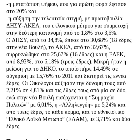
-η μετατόπιση ψήφου, που για πρώτη φορά έφτασε
στο 20% και
-η αύξηση την τελευταία στιγμή, με πρωτοβουλία
ΔΗΣΥ-ΑΚΕΛ, του εκλογικού μέτρου για συμμετοχή
στην δεύτερη κατανομή από το 1,8% στο 3,6%.
Ο ΔΗΣΥ, από το 34,8%, έπεσε στο 30,68% (18 έδρες
στην νέα Βουλή), το ΑΚΕΛ, από το 32,67%,
συρρικνώθηκε στο 25,67% (16 έδρες) και η ΕΔΕΚ,
από 8,93%, στο 6,18% (τρεις έδρες). Μικρή ήταν η
μείωση για το ΔΗΚΟ, το οποίο πήρε 14,49% σε
σύγκριση με 15,76% το 2011 και διατηρεί τις εννέα
έδρες. Οι Οικολόγοι αύξησαν την δύναμη τους από
2,21% σε 4,81% και τις έδρες τους από μία σε δύο,
ενώ στην νέα Βουλή εισέρχονται η “Συμμαχία
Πολιτών” με 6,01%, η «Αλληλεγγύη» με 5,24% και
από τρεις έδρες το κάθε κόμμα, και το εθνικιστικό
“Εθνικό Λαϊκό Μέτωπο” (ΕΛΑΜ), με 3,71% και δύο
έδρες.