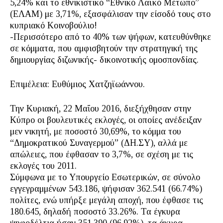
5,24% και το εθνικιστικό “Εθνικό Λαϊκό Μέτωπο”
(ΕΛΑΜ) με 3,71%, εξασφάλισαν την είσοδό τους στο
κυπριακό Κοινοβούλιο!
-Περισσότερο από το 40% των ψήφων, κατευθύνθηκε
σε κόμματα, που αμφισβητούν την στρατηγική της
δημιουργίας διζωνικής- δικοινοτικής ομοσπονδίας.
Επιμέλεια: Ευθύμιος Χατζηϊωάννου.
Την Κυριακή, 22 Μαΐου 2016, διεξήχθησαν στην
Κύπρο οι βουλευτικές εκλογές, οι οποίες ανέδειξαν
μεν νικητή, με ποσοστό 30,69%, το κόμμα του
“Δημοκρατικού Συναγερμού” (ΔΗ.ΣΥ), αλλά με
απώλειες, που έφθασαν το 3,7%, σε σχέση με τις
εκλογές του 2011.
Σύμφωνα με το Υπουργείο Εσωτερικών, σε σύνολο
εγγεγραμμένων 543.186, ψήφισαν 362.541 (66.74%)
πολίτες, ενώ υπήρξε μεγάλη αποχή, που έφθασε τις
180.645, δηλαδή ποσοστό 33.26%. Τα έγκυρα