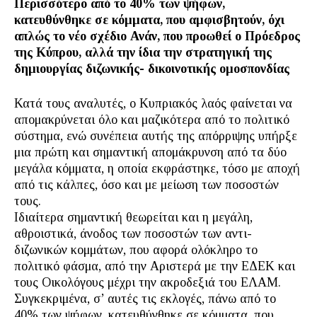
Περισσότερο από το 40% των ψήφων,
κατευθύνθηκε σε κόμματα, που αμφισβητούν, όχι
απλώς το νέο σχέδιο Ανάν, που προωθεί ο Πρόεδρος
της Κύπρου, αλλά την ίδια την στρατηγική της
δημιουργίας διζωνικής- δικοινοτικής ομοσπονδίας
Κατά τους αναλυτές, ο Κυπριακός λαός φαίνεται να
απομακρύνεται όλο και μαζικότερα από το πολιτικό
σύστημα, ενώ συνέπεια αυτής της απόρριψης υπήρξε
μια πρώτη και σημαντική απομάκρυνση από τα δύο
μεγάλα κόμματα, η οποία εκφράστηκε, τόσο με αποχή
από τις κάλπες, όσο και με μείωση των ποσοστών
τους.
Ιδιαίτερα σημαντική θεωρείται και η μεγάλη,
αθροιστικά, άνοδος των ποσοστών των αντι-
διζωνικών κομμάτων, που αφορά ολόκληρο το
πολιτικό φάσμα, από την Αριστερά με την ΕΔΕΚ και
τους Οικολόγους μέχρι την ακροδεξιά του ΕΛΑΜ.
Συγκεκριμένα, σ’ αυτές τις εκλογές, πάνω από το
40% των ψήφων, κατευθύνθηκε σε κόμματα, που