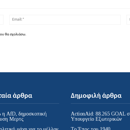
Όνομα:*
Email
που θα σχολιάσω.
ταία άρθρα
Δημοφιλή άρθρα
 η AfD, δημοσκοπική
ActionAid: 88.265 GOAL σ
υση Μερτς
Υπουργείο Εξωτερικών
ολιτική μάχη για το μέλλον
Το Έπος του 1940