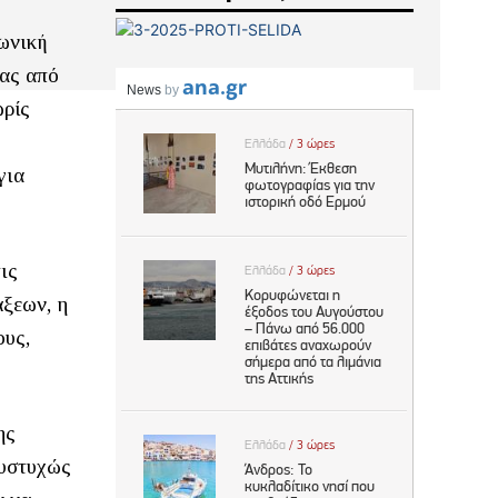
νωνική
ρας από
ωρίς
για
ις
άξεων, η
ους,
ης
Δυστυχώς