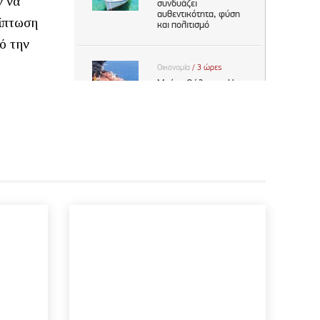
ν να
ίπτωση
ό την