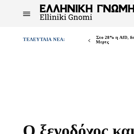
Στο 28% η AfD, δ
ΤΕΛΕΥΤΑΊΑ ΝΈΑ:
Μερτς
Ο ξενοδόχος κα