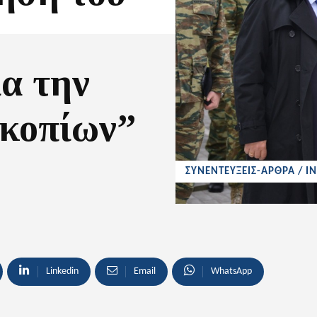
α την
Σκοπίων”
ΣΥΝΕΝΤΕΥΞΕΙΣ-ΑΡΘΡΑ / I
Linkedin
Email
WhatsApp