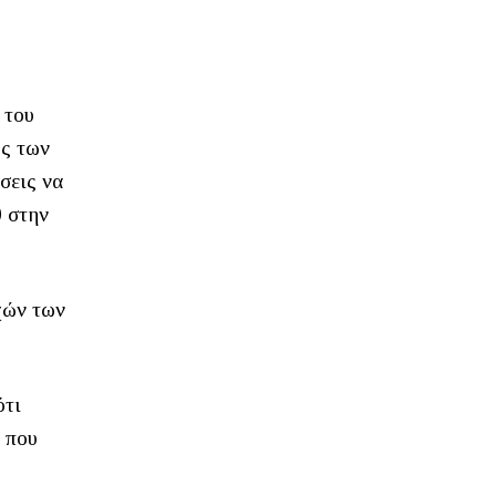
 του
ος των
σεις να
 στην
χών των
ότι
α που