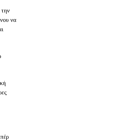
 την
ένου να
αι
ο
ική
ρες
υπέρ