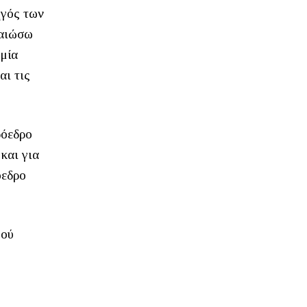
ηγός των
βαιώσω
αμία
αι τις
ρόεδρο
και για
όεδρο
γού