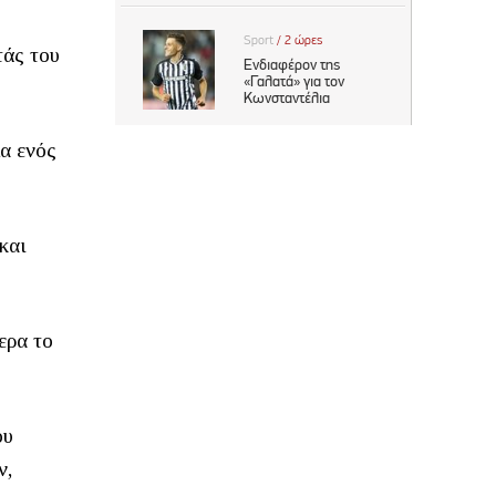
τάς του
ία ενός
και
ερα το
ου
ν,