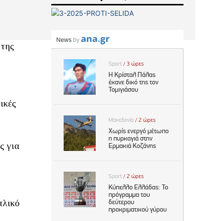
 της
ικές
ς για
πλικό