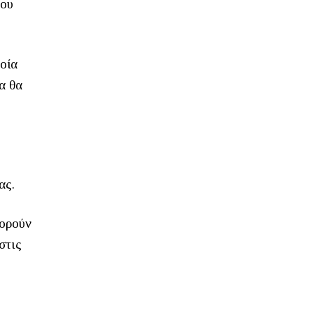
που
οία
α θα
ας.
φορούν
στις