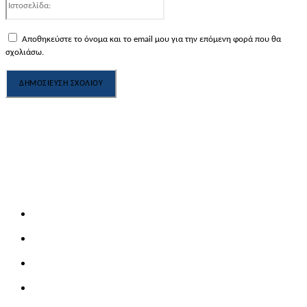
Αποθηκεύστε το όνομα και το email μου για την επόμενη φορά που θα
σχολιάσω.
Πληροφορίες
Impressum / Disclaimer
Αρχείο / Zeitungs-Archiv
Γίνετε Συνδρομητές
Μικρές αγγελίες / Kleinanzeigen