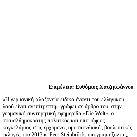
Facebook
X
Linkedin
Email
Whats
Επιμέλεια: Ευθύμιος Χατζηϊωάννου.
«Η γερμανική αλαζονεία ειδικά έναντι του ελληνικού
λαού είναι ανεπίτρεπτη» γράφει σε άρθρο του, στην
γερμανική συντηρητική εφημερίδα «Die Welt», ο
σοσιαλδημοκράτης πολιτικός και υποψήφιος
καγκελάριος στις ερχόμενες ομοσπονδιακές βουλευτικές
εκλογές του 2013 κ. Peer Steinbrück, υπογραμμίζοντας,