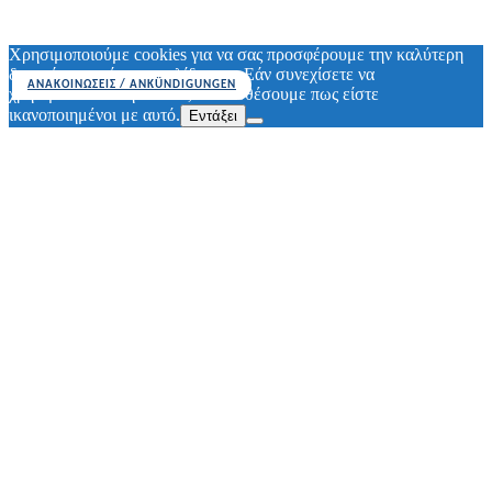
ιστοσελίδας WebColors
Χρησιμοποιούμε cookies για να σας προσφέρουμε την καλύτερη
δυνατή εμπειρία στη σελίδα μας. Εάν συνεχίσετε να
ΑΝΑΚΟΙΝΩΣΕΙΣ / ANKÜNDIGUNGEN
χρησιμοποιείτε τη σελίδα, θα υποθέσουμε πως είστε
ικανοποιημένοι με αυτό.
Εντάξει