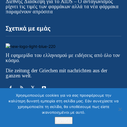
Διεθνής Διάσκεψη για το AIDS – Ο ανταγωνισμός
ρίχνει τις τιμές των φαρμάκων αλλά τα νέα φάρμακα
παραμένουν απρόσιτα
Σχετικά με εμάς
Η εφημερίδα του ελληνισμού με ειδήσεις από όλο τον
κόσμο.
Die zeitung der Griechen mit nachrichten aus der
ganzen welt.
Χρησιμοποιούμε cookies για να σας προσφέρουμε την
καλύτερη δυνατή εμπειρία στη σελίδα μας. Εάν συνεχίσετε να
χρησιμοποιείτε τη σελίδα, θα υποθέσουμε πως είστε
ικανοποιημένοι με αυτό.
© ELLINIKI GNOMI • Die Zeitung der
Griechen in Europa | All Rights Reserved |
Εντάξει
Κατασκευή ιστοσελίδας WebColors