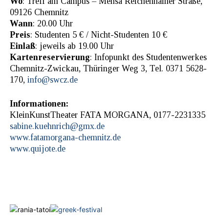
Wo
: Treff am Campus – Mensa Reichenhainer Straße,
09126 Chemnitz
Wann
: 20.00 Uhr
Preis
: Studenten 5 € / Nicht-Studenten 10 €
Einlaß
: jeweils ab 19.00 Uhr
Kartenreservierung
: Infopunkt des Studentenwerkes
Chemnitz-Zwickau, Thüringer Weg 3, Tel. 0371 5628-
170,
info@swcz.de
Informationen:
KleinKunstTheater FATA MORGANA, 0177-2231335
sabine.kuehnrich@gmx.de
www.fatamorgana-chemnitz.de
www.quijote.de