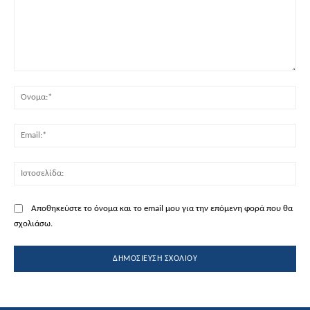
Σχόλιο:
Όν
Ema
Ισ
Αποθηκεύστε το όνομα και το email μου για την επόμενη φορά που θα
σχολιάσω.