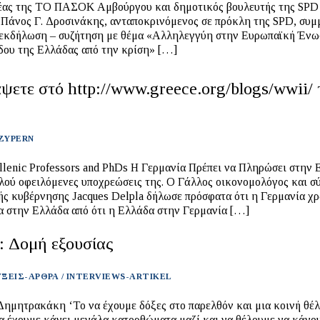
έας της ΤΟ ΠΑΣΟΚ Αμβούργου και δημοτικός βουλευτής της SPD
, Πάνος Γ. Δροσινάκης, ανταποκρινόμενος σε πρόκλη της SPD, συμ
 εκδήλωση – συζήτηση με θέμα «Αλληλεγγύη στην Ευρωπαϊκή Ένω
δου της Ελλάδας από την κρίση» […]
ετε στό http://www.greece.org/blogs/wwii/ 
 ZYPERN
sors and PhDs Η Γερμανία Πρέπει να Πληρώσει στην Ελλάδα
λλού οφειλόμενες υποχρεώσεις της. Ο Γάλλος οικονομολόγος και σ
ής κυβέρνησης Jacques Delpla δήλωσε πρόσφατα ότι η Γερμανία χ
α στην Ελλάδα από ότι η Ελλάδα στην Γερμανία […]
: Δομή εξουσίας
ΞΕΙΣ-ΑΡΘΡΑ / INTERVIEWS-ARTIKEL
ημητρακάκη ‘To να έχουμε δόξες στο παρελθόν και μια κοινή θέ
να έχουμε κάνει μεγάλα κατορθώματα μαζί και να θέλουμε να κάνο