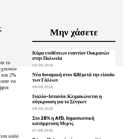
ς
Μην χάσετε
Κύμα επιθέσεων εναντίον Ουκρανών
στην Πολωνία
αι το
08.08.2026
ρεχουσών
Νέα δυναμική στον GSI μετά την είσοδο
ς και 2%
των Γάλλων
ισαν να
08.08.2026
ήφια
Ιταλία-Ισπανία: Κλιμακώνεται η
σύγκρουση για το Σένγκεν
08.08.2026
Στο 28% η AfD, δημοσκοπική
κατάρρευση Μερτς
07.08.2026
ίναι καλό