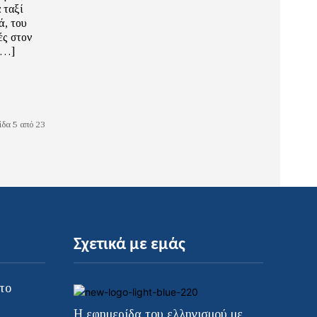
 ταξί
ά, του
ές στον
[…]
ίδα 5 από 23
Σχετικά με εμάς
το
Η εφημερίδα του ελληνισμού με