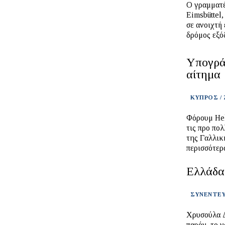
Ο γραμματ
Eimsbüttel
σε ανοιχτή
δρόμος εξό
Υπογράψ
αίτημα
ΚΥΠΡΟΣ /
Φόρουμ Hellenic Profes
τις προ πο
της Γαλλικ
περισσότερ
Ελλάδα
ΣΥΝΕΝΤΕΥ
Χρυσούλα Δ
παρόν, το 