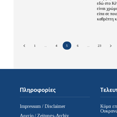
εδώ στο Κέ
είναι χρώμ
είπα σε πο
καθρέπτη κ
1
...
4
5
6
...
23
Πληροφορίες
Τελευ
Impressum / Disclaimer
Κύμα επ
Ουκρανώ
Αρχείο / Zeitungs-Archiv