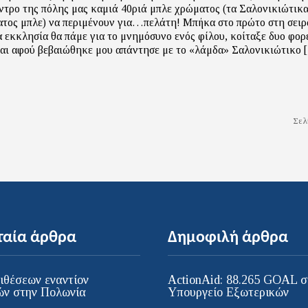
ντρο της πόλης μας καμιά 40ριά μπλε χρώματος (τα Σαλονικιώτικα
ατος μπλε) να περιμένουν για…πελάτη! Μπήκα στο πρώτο στη σειρ
ια εκκλησία θα πάμε για το μνημόσυνο ενός φίλου, κοίταξε δυο φορ
αι αφού βεβαιώθηκε μου απάντησε με το «λάμδα» Σαλονικιώτικο 
Σελ
ταία άρθρα
Δημοφιλή άρθρα
ιθέσεων εναντίον
ActionAid: 88.265 GOAL σ
ν στην Πολωνία
Υπουργείο Εξωτερικών