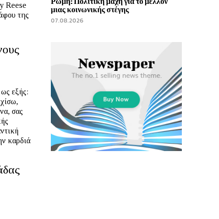
Ρώμη: Πολιτική μάχη για το μέλλον
ey Reese
μιας κοινωνικής στέγης
ράφου της
07.08.2026
νους
ως εξής:
εχίσω,
να, σας
κής
αντική
την καρδιά
άδας