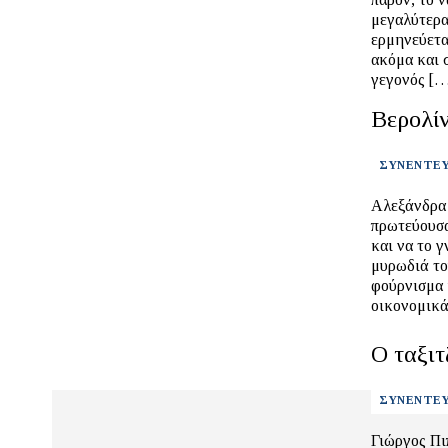
μεγαλύτερα,
ερμηνεύετα
ακόμα και 
γεγονός [
Βερολίν
ΣΥΝΕΝΤΕΥ
Αλεξάνδρα 
πρωτεύουσα
και να το γ
μυρωδιά το
φούρνισμα 
οικονομικά
Ο ταξι
ΣΥΝΕΝΤΕΥ
Γιώργος Πι