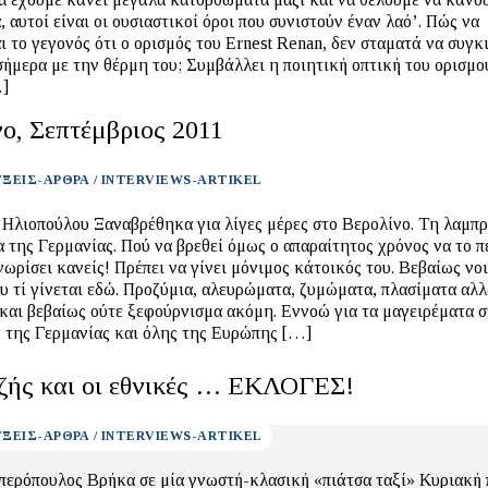
 αυτοί είναι οι ουσιαστικοί όροι που συνιστούν έναν λαό’. Πώς να
ι το γεγονός ότι ο ορισμός του Ernest Renan, δεν σταματά να συγκ
σήμερα με την θέρμη του; Συμβάλλει η ποιητική οπτική του ορισμο
…]
ο, Σεπτέμβριος 2011
ΞΕΙΣ-ΑΡΘΡΑ / INTERVIEWS-ARTIKEL
Ηλιοπούλου Ξαναβρέθηκα για λίγες μέρες στο Βερολίνο. Τη λαμπ
 της Γερμανίας. Πού να βρεθεί όμως ο απαραίτητος χρόνος να το π
νωρίσει κανείς! Πρέπει να γίνει μόνιμος κάτοικός του. Βεβαίως νο
υ τί γίνεται εδώ. Προζύμια, αλευρώματα, ζυμώματα, πλασίματα αλλ
και βεβαίως ούτε ξεφούρνισμα ακόμη. Εννοώ για τα μαγειρέματα σ
 της Γερμανίας και όλης της Ευρώπης […]
τζής και οι εθνικές … ΕΚΛΟΓΕΣ!
ΞΕΙΣ-ΑΡΘΡΑ / INTERVIEWS-ARTIKEL
περόπουλος Βρήκα σε μία γνωστή-κλασική «πιάτσα ταξί» Κυριακή 