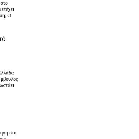
 στο
μετέχει
ση; Ο
τό
ύμβουλος
ρωστάει
ληση στο
υμε