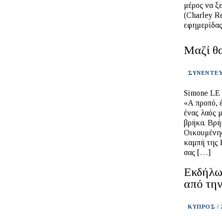
μέρος να ξ
(Charley R
εφημερίδας
Μαζί θα
ΣΥΝΕΝΤΕΥ
Simone LE 
«A προπό, 
ένας λαός μ
βρήκα. Βρή
Οικουμένης
καμπή της 
σας […]
Εκδήλω
από την
ΚΥΠΡΟΣ /