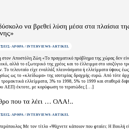
ύσκολο να βρεθεί λύση μέσα στα πλαίσια τη
νης»
ΞΕΙΣ-ΑΡΘΡΑ / INTERVIEWS-ARTIKEL
 στον Αποστόλη Ζώη «Το πραγματικό πρόβλημα της χώρας δεν είν
ικό, αλλά το εξωτερικό της χρέος και το έλλειμμα στο ισοζύγιο τ
. Το τελευταίο είχε εναλλάξ πλεονάσματα ή ελλείμματα ύψους έω
ησίως ως το «κλείδωμα» της ισοτιμίας δραχμής-ευρώ. Από τότε άρχ
 τρομακτικά ελλείμματα, 3% το 1998, 5% το 1999 και σταθερά διψ
ου ΑΕΠ) έκτοτε, με κορύφωση το τερατώδες […]
θρο που τα λέει … ΟΛΑ!..
ΞΕΙΣ-ΑΡΘΡΑ / INTERVIEWS-ARTIKEL
περόπουλος Με τον τίτλο «Ψάχνετε κάποιον που φταίει; Η Βουλή ε