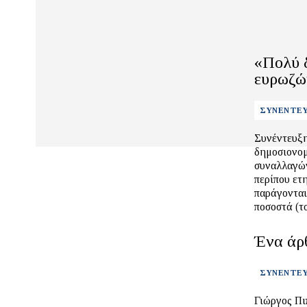
«Πολύ δ
ευρωζώ
ΣΥΝΕΝΤΕΥ
Συνέντευξη
δημοσιονομ
συναλλαγών
περίπου ετ
παράγονται
ποσοστά (τ
Ένα άρ
ΣΥΝΕΝΤΕΥ
Γιώργος Πι