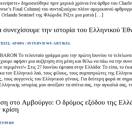
εκινήσετε» δημοσιεύθηκε πριν μερικά χρόνια ένα άρθρο του Charl
eese’s Final Column) του συνταξιούχου πλέον αμερικανού αρθρογ
 Orlando Sentinel της Φλώριδα. Ρίξτε μια ματιά […]
 συνεχίσουμε την ιστορία του Ελληνικού Έθ
ΞΕΙΣ-ΑΡΘΡΑ / INTERVIEWS-ARTIKEL
BARON Το τελευταίο γράμμα μου την πρώτη Ιουνίου το τελείωνα 
έχουμε αφήσει μια συζήτηση στη μέση και θέλω να πάω να την συν
ε περιμένει!» Στις 27 Ιουνίου έφτασα στην Ελλάδα: Το είπα, το έκα
κα τον Ελληνικό λαό, τους φίλους, τους συμπατριώτες της Ελληνι
, τους συγγενείς του Ελληνικού γένους. Για δεύτερη φορά σε σημ
Ελληνικής ιστορίας μου ανοίξατε τα σπίτια σας, την αγκαλιά σας, 
ση στο Αμβούργο: Ο δρόμος εξόδου της Ελλ
 κρίση
 ZYPERN