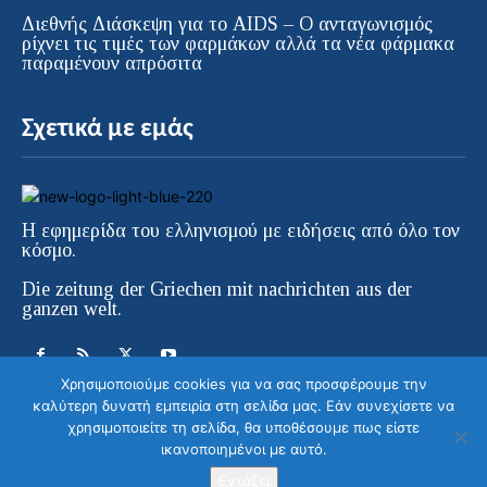
Διεθνής Διάσκεψη για το AIDS – Ο ανταγωνισμός
ρίχνει τις τιμές των φαρμάκων αλλά τα νέα φάρμακα
παραμένουν απρόσιτα
Σχετικά με εμάς
Η εφημερίδα του ελληνισμού με ειδήσεις από όλο τον
κόσμο.
Die zeitung der Griechen mit nachrichten aus der
ganzen welt.
Χρησιμοποιούμε cookies για να σας προσφέρουμε την
καλύτερη δυνατή εμπειρία στη σελίδα μας. Εάν συνεχίσετε να
χρησιμοποιείτε τη σελίδα, θα υποθέσουμε πως είστε
ικανοποιημένοι με αυτό.
© ELLINIKI GNOMI • Die Zeitung der
Griechen in Europa | All Rights Reserved |
Εντάξει
Κατασκευή ιστοσελίδας WebColors