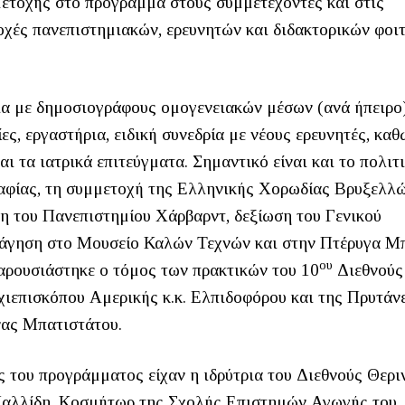
μετοχής στο πρόγραμμα στους συμμετέχοντες και στις
οχές πανεπιστημιακών, ερευνητών και διδακτορικών φοι
α με δημοσιογράφους ομογενειακών μέσων (ανά ήπειρο
ς, εργαστήρια, ειδική συνεδρία με νέους ερευνητές, καθ
αι τα ιατρικά επιτεύγματα. Σημαντικό είναι και το πολιτ
αφίας, τη συμμετοχή της Ελληνικής Χορωδίας Βρυξελλώ
η του Πανεπιστημίου Χάρβαρντ, δεξίωση του Γενικού
νάγηση στο Μουσείο Καλών Τεχνών και στην Πτέρυγα Μ
ου
αρουσιάστηκε ο τόμος των πρακτικών του 10
Διεθνούς
χιεπισκόπου Αμερικής κ.κ. Ελπιδοφόρου και της Πρυτάν
νας Μπατιστάτου.
ς του προγράμματος είχαν η ιδρύτρια του Διεθνούς Θερι
 Μαλλίδη, Κοσμήτωρ της Σχολής Επιστημών Αγωγής του