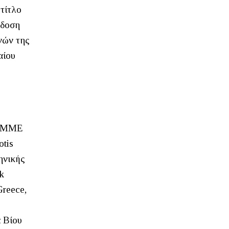
τίτλο
κδοση
νών της
αίου
, ΜΜΕ
otis
ηνικής
k
Greece,
ά Βίου