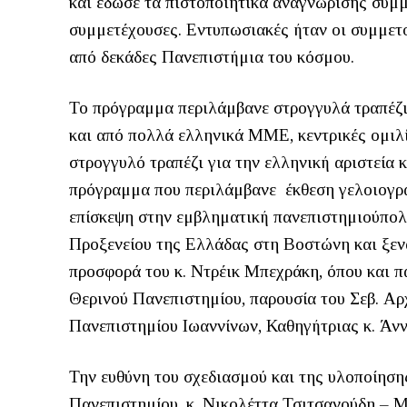
και έδωσε τα πιστοποιητικά αναγνώρισης συμ
συμμετέχουσες. Εντυπωσιακές ήταν οι συμμετ
από δεκάδες Πανεπιστήμια του κόσμου.
To πρόγραμμα περιλάμβανε στρογγυλά τραπέζι
και από πολλά ελληνικά ΜΜΕ, κεντρικές ομιλίε
στρογγυλό τραπέζι για την ελληνική αριστεία κ
πρόγραμμα που περιλάμβανε έκθεση γελοιογρ
επίσκεψη στην εμβληματική πανεπιστημιούπολ
Προξενείου της Ελλάδας στη Βοστώνη και ξε
προσφορά του κ. Ντρέικ Μπεχράκη, όπου και π
Θερινού Πανεπιστημίου, παρουσία του Σεβ. Αρ
Πανεπιστημίου Ιωαννίνων, Καθηγήτριας κ. Άν
Την ευθύνη του σχεδιασμού και της υλοποίηση
Πανεπιστημίου, κ. Νικολέττα Τσιτσανούδη –