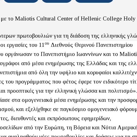
ε το Maliotis Cultural Center of Hellenic College Holy
εώτερων πρωτοβουλιών για τη διάδοση της ελληνικής γλ
ου
ι εργασίες του 11
Διεθνούς Θερινού Πανεπιστημίου
 οργάνωσαν το Πανεπιστήμιο Ιωαννίνων και το Malioti
σιογράφοι από μέσα ενημέρωσης της Ελλάδας και της ελ
νεπιστήμια από όλη την υφήλιο και κορυφαίοι καλλιτέχν
ς του προγράμματος που φέτος έφερε τον ειδικότερο τίτ
ι προοπτικές για την ελληνική γλώσσα και πολιτισμό»
τίασε στα ομογενειακά μέσα ενημέρωσης και την προσφο
ισμού, και εξελίχθηκε σε παγκόσμιο ομογενειακό φόρου
ες, διευθυντές και εκπρόσωπους εφημερίδων,
οσελίδων από την Ευρώπη, τη Βόρεια και Νότια Αμερική
 να αναληφθούν νέες πρωτοβουλίες και δράσεις για τη σ