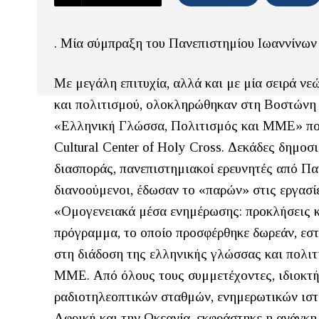
. Μία σύμπραξη του Πανεπιστημίου Ιωαννίνων μ
Με μεγάλη επιτυχία, αλλά και με μία σειρά ν
και πολιτισμού, ολοκληρώθηκαν στη Βοστώνη ο
«Ελληνική Γλώσσα, Πολιτισμός και ΜΜΕ» που
Cultural Center of Holy Cross. Δεκάδες δημο
διασποράς, πανεπιστημιακοί ερευνητές από Πα
διανοούμενοι, έδωσαν το «παρών» στις εργασίε
«Ομογενειακά μέσα ενημέρωσης: προκλήσεις κα
πρόγραμμα, το οποίο προσφέρθηκε δωρεάν, εσ
στη διάδοση της ελληνικής γλώσσας και πολιτ
ΜΜΕ. Από όλους τους συμμετέχοντες, ιδιοκτήτ
ραδιοτηλεοπτικών σταθμών, ενημερωτικών ιστ
Αφρική και την Ωκεανία, εκφράστηκε η ανάγκη