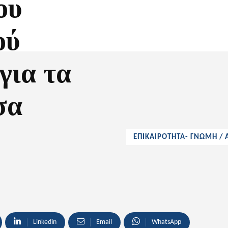
ου
ού
για τα
σα
ΕΠΙΚΑΙΡΟΤΗΤΑ- ΓΝΩΜΗ /
Linkedin
Email
WhatsApp