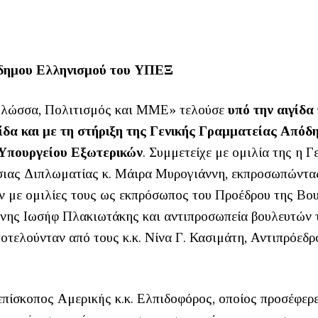
πόδημου Ελληνισμού του ΥΠΕΞ
 Γλώσσα, Πολιτισμός και ΜΜΕ» τελούσε
υπό την αιγίδα
ίδα και με τη στήριξη της Γενικής Γραμματείας Απόδ
 Υπουργείου Εξωτερικών
. Συμμετείχε με ομιλία της η Γ
ιας Διπλωματίας κ. Μάιρα Μυρογιάννη, εκπροσωπώντα
αν με ομιλίες τους ως εκπρόσωπος του Προέδρου της Βου
ννης Ιωσήφ Πλακιωτάκης και αντιπροσωπεία βουλευτών 
τελούνταν από τους κ.κ. Νίνα Γ. Κασιμάτη, Αντιπρόεδρ
επίσκοπος Αμερικής κ.κ. Ελπιδοφόρος, οποίος προσέφερε