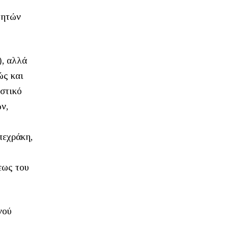
τητών
), αλλά
ώς και
ιστικό
ν,
πεχράκη,
εως του
νού