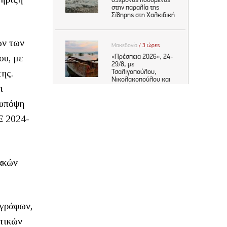
ών των
ου, με
της.
ι
 υπόψη
Ξ 2024-
ιακών
ογράφων,
τικών