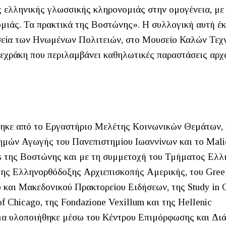
ς ελληνικής γλωσσικής κληρονομιάς στην ομογένεια, με 
μιάς. Τα πρακτικά της Βοστώνης». Η συλλογική αυτή έ
υσεία των Ηνωμένων Πολιτειών, στο Μουσείο Καλών Τεχ
εχράκη που περιλαμβάνει καθηλωτικές παραστάσεις αρχ
θηκε από το Εργαστήριο Μελέτης Κοινωνικών Θεμάτων
ημών Αγωγής του Πανεπιστημίου Ιωαννίνων και το Mali
oss της Βοστώνης και με τη συμμετοχή του Τμήματος Ελλ
 της Ελληνορθόδοξης Αρχιεπισκοπής Αμερικής, του Gree
ού και Μακεδονικού Πρακτορείου Ειδήσεων, της Study in 
 of Chicago, της Fondazione Vexillum και της Hellenic
ραμμα υλοποιήθηκε μέσω του Κέντρου Επιμόρφωσης και Δι