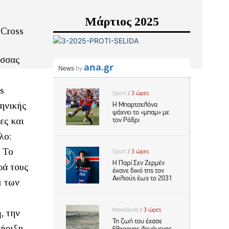
Μάρτιος 2025
 Cross
ώσσας
s
ληνικής
ες και
λο:
. Το
ρά τους
μ των
, την
τήριξη