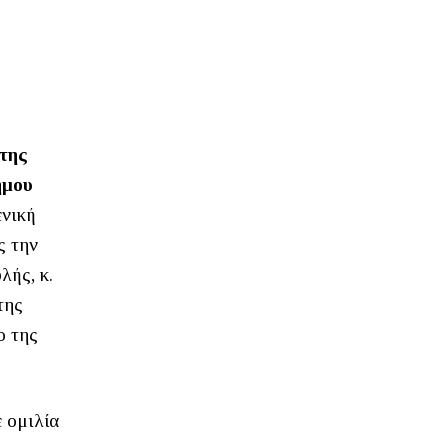
 της
ημου
ενική
ς την
λής, κ.
της
ο της
 ομιλία