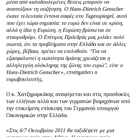
μέσα από καλοδουλεμένες θέσεις μπορούν να
αναπτύξουν τη συζήτηση. Ο Hans-Dietrich Genscher
έκανε τελευταία έντονα σαφές στο Tagesspiegel, αυτό
που έχει τώρα σημασία: το ευρώ δεν είναι σε κρίση,
αλλά η ίδια η Ευρώπη, η Ευρώπη βρίσκεται σε
σταυροδρόμι. Ο Επίτιμος Πρόεδρός μας μιλάει πολύ
σωστά, ότι τα προβλήματα στην Ελλάδα και σε άλλες
χώρες, βέβαια, πρέπει να επιλυθούν. “Για να
εξασφαλιστεί η ικανότητα δράσης χρειάζεται η
αλληλεγγύη ολόκληρης της ζώνης του ευρώ”, είπε ο
Hans-Dietrich Genscher
.», επισημαίνει ο
ευρωβουλευτής.
Ο κ. Χατζημαρκάκης αναφέρεται και στις προσδοκίες
των ελλήνων αλλά και των γερμανών βιομηχάνων από
την επικείμενη επίσκεψη του Γερμανού υπουργού
Οικονομικών στην Ελλάδα.
«
Στις 6/7 Οκτωβρίου 2011 θα ταξιδέψετε με μια