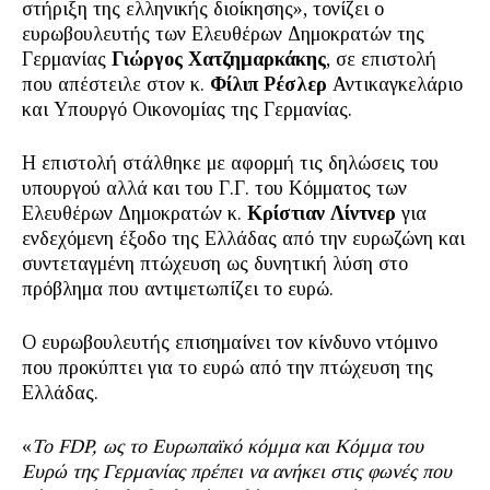
στήριξη της ελληνικής διοίκησης», τονίζει ο
ευρωβουλευτής των Ελευθέρων Δημοκρατών της
Γερμανίας
Γιώργος Χατζημαρκάκης
, σε επιστολή
που απέστειλε στον κ.
Φίλιπ Ρέσλερ
Αντικαγκελάριο
και Υπουργό Οικονομίας της Γερμανίας.
Η επιστολή στάλθηκε με αφορμή τις δηλώσεις του
υπουργού αλλά και του Γ.Γ. του Κόμματος των
Ελευθέρων Δημοκρατών κ.
Κρίστιαν Λίντνερ
για
ενδεχόμενη έξοδο της Ελλάδας από την ευρωζώνη και
συντεταγμένη πτώχευση ως δυνητική λύση στο
πρόβλημα που αντιμετωπίζει το ευρώ.
Ο ευρωβουλευτής επισημαίνει τον κίνδυνο ντόμινο
που προκύπτει για το ευρώ από την πτώχευση της
Ελλάδας.
«
Το
FDP, ως το Ευρωπαϊκό κόμμα και Κόμμα του
Ευρώ της Γερμανίας πρέπει να ανήκει στις φωνές που