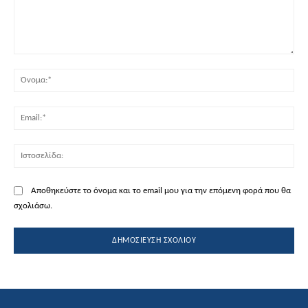
Σχόλιο:
Όν
Ema
Ισ
Αποθηκεύστε το όνομα και το email μου για την επόμενη φορά που θα
σχολιάσω.