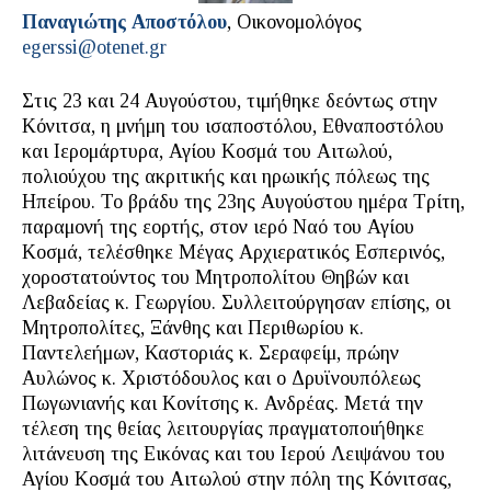
Παναγιώτης Αποστόλου
, Οικονομολόγος
egerssi@otenet.gr
Στις 23 και 24 Αυγούστου, τιμήθηκε δεόντως στην
Κόνιτσα, η μνήμη του ισαποστόλου, Εθναποστόλου
και Ιερομάρτυρα, Αγίου Κοσμά του Αιτωλού,
πολιούχου της ακριτικής και ηρωικής πόλεως της
Ηπείρου. Το βράδυ της 23ης Αυγούστου ημέρα Τρίτη,
παραμονή της εορτής, στον ιερό Ναό του Αγίου
Κοσμά, τελέσθηκε Μέγας Αρχιερατικός Εσπερινός,
χοροστατούντος του Μητροπολίτου Θηβών και
Λεβαδείας κ. Γεωργίου. Συλλειτούργησαν επίσης, οι
Μητροπολίτες, Ξάνθης και Περιθωρίου κ.
Παντελεήμων, Καστοριάς κ. Σεραφείμ, πρώην
Αυλώνος κ. Χριστόδουλος και ο Δρυϊνουπόλεως
Πωγωνιανής και Κονίτσης κ. Ανδρέας. Μετά την
τέλεση της θείας λειτουργίας πραγματοποιήθηκε
λιτάνευση της Εικόνας και του Ιερού Λειψάνου του
Αγίου Κοσμά του Αιτωλού στην πόλη της Κόνιτσας,