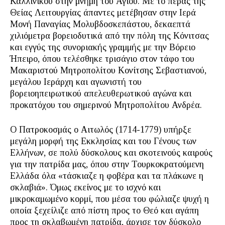
Καλλίνικου στην μνήμη του Αγίου. Με το πέρας της
Θείας Λειτουργίας άπαντες μετέβησαν στην Ιερά
Μονή Παναγίας Μολυβδοσκεπάστου, δεκαεπτά
χιλιόμετρα βορειοδυτικά από την πόλη της Κόνιτσας
και εγγύς της συνοριακής γραμμής με την Βόρειο
Ήπειρο, όπου τελέσθηκε τρισάγιο στον τάφο του
Μακαριστού Μητροπολίτου Κονίτσης Σεβαστιανού,
μεγάλου Ιεράρχη και αγωνιστή του
βορειοηπειρωτικού απελευθερωτικού αγώνα και
προκατόχου του σημερινού Μητροπολίτου Ανδρέα.
Ο Πατροκοσμάς ο Αιτωλός (1714-1779) υπήρξε
μεγάλη μορφή της Εκκλησίας και του Γένους των
Ελλήνων, σε πολύ δύσκολους και σκοτεινούς καιρούς
για την πατρίδα μας, όπου στην Τουρκοκρατούμενη
Ελλάδα όλα «τάσκιαζε η φοβέρα και τα πλάκωνε η
σκλαβιά». Όμως εκείνος με το ισχνό και
μικροκαμωμένο κορμί, που μέσα του φώλιαζε ψυχή η
οποία ξεχείλιζε από πίστη προς το Θεό και αγάπη
προς τη σκλαβωμένη πατρίδα, άρχισε τον δύσκολο