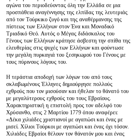
αγώνα του περιοδεύοντας όλη την Ελλάδα σε μια
προσπάθεια αναγέννησης της ελπίδας της λευτεριάς
από τον Τούρκικο ζυγό και της αναθέρμανσης της
πίστεως των Ελλήνων στον Ένα και Μοναδικό
Τριαδικό Θεό. Αυτός ο Μέγας διδάσκαλος του
Γένους των Ελλήνων κράτησε άσβεστη την σπίθα της
ελευθερίας στις ψυχές των Ελλήνων και φούντωσε
την μεγάλη πυρκαγιά του ξεσηκωμού του Γένους με
τους πύρινους λόγους του.
Η τεράστια αποδοχή των λόγων του από τους
σκλαβωμένους Έλληνες δημιούργησε πολλούς
εχθρούς που τον μισούσαν και ήθελαν το θάνατό του
με μεγαλύτερους εχθρούς του τους Εβραίους.
Χαρακτηριστική η επιστολή προς τον αδελφό του
Χρύσανθο, στις 2 Μαρτίου 1779 όπου αναφέρει:
«Δέκα χιλιάδες χριστιανοί με αγαπώσι και ένας με
μισεί. Χίλιοι Τούρκοι με αγαπώσι και ένας όχι τόσον.
Χιλιάδες Εβραίοι θέλουν τον θάνατόν μου και ένας