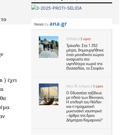
 το
ην
 ) έχει
αι
 θα
θέμα.
αν