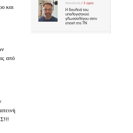
ρο και
ών
ας από
ν
απεινή
Σ!!!