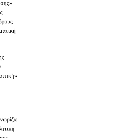
ρσης»
ος
ύδρους
ματική
ης
ν
ριτική»
γνωρίζω
λιτική
βουν