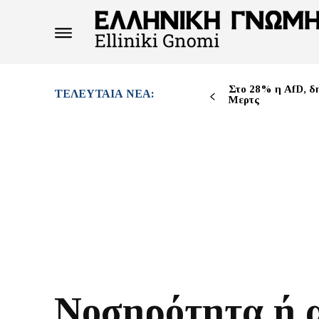
Στο 28% η AfD, δ
ΤΕΛΕΥΤΑΊΑ ΝΈΑ:
Μερτς
Νοσηρότητα ή α