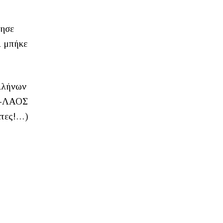
τησε
ι μπήκε
Ελλήνων
ΝΔ-ΛΑΟΣ
άτες!…)
…