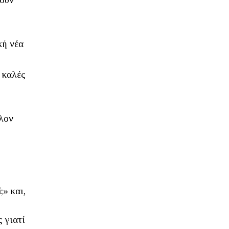
κή νέα
ς καλές
λλον
;» και,
 γιατί