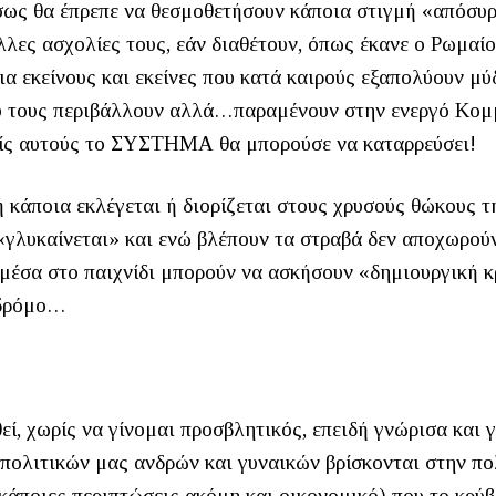
 ίσως θα έπρεπε να θεσμοθετήσουν κάποια στιγμή «απόσυ
λλες ασχολίες τους, εάν διαθέτουν, όπως έκανε ο Ρωμαί
για εκείνους και εκείνες που κατά καιρούς εξαπολύουν μ
υ τους περιβάλλουν αλλά…παραμένουν στην ενεργό Κομ
ωρίς αυτούς το ΣΥΣΤΗΜΑ θα μπορούσε να καταρρεύσει!
ή κάποια εκλέγεται ή διορίζεται στους χρυσούς θώκους τ
«γλυκαίνεται» και ενώ βλέπουν τα στραβά δεν αποχωρού
 μέσα στο παιχνίδι μπορούν να ασκήσουν «δημιουργική κ
 δρόμο…
ί, χωρίς να γίνομαι προσβλητικός, επειδή γνώρισα και 
 πολιτικών μας ανδρών και γυναικών βρίσκονται στην πο
κάποιες περιπτώσεις ακόμη και οικονομικό) που το κρύ