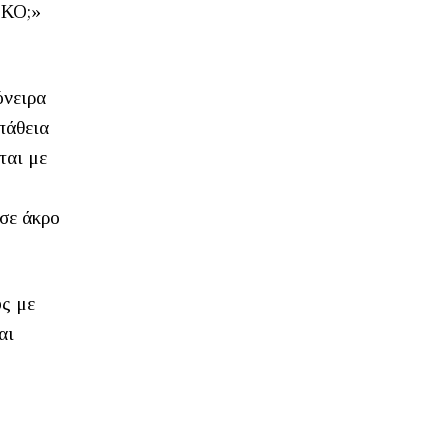
ΕΚΟ;»
όνειρα
πάθεια
ται με
 σε άκρο
ύς με
αι