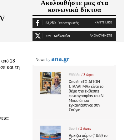
Ακολουθήστε μας στα
κοινωνικά δίκτυα
ν
ΚΆΝΤΕ LIKE
23,280
Υποστηρικτές
ΑΚΟΛΟΥΘΉΣΤΕ
729
Ακόλουθοι
σα και τη
λεια: