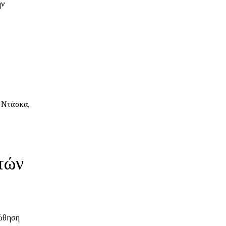
ην
 Ντάσκα,
τών
οώθηση