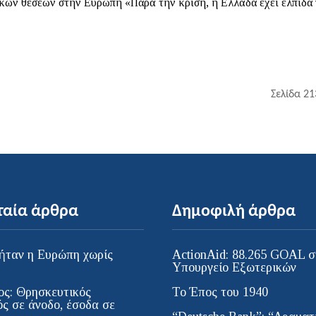
κών θέσεων στην Ευρώπη «Παρά την κρίση, η Ελλάδα έχει ελπίδα γι
Σελίδα 21
ταία άρθρα
Δημοφιλή άρθρα
ήταν η Ευρώπη χωρίς
ActionAid: 88.265 GOAL σ
;
Υπουργείο Εξωτερικών
ος: Θρησκευτικός
Το Έπος του 1940
ός σε άνοδο, έσοδα σε