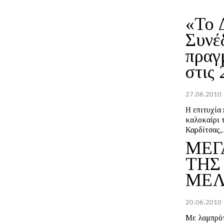
«Το 
Συνέ
πραγ
στις 
27.06.2010
Η επιτυχία
καλοκαίρι 
Καρδίτσας,..
MEΓ
ΤΗΣ
ΜΕΛ
20.06.2010
Με λαμπρότ