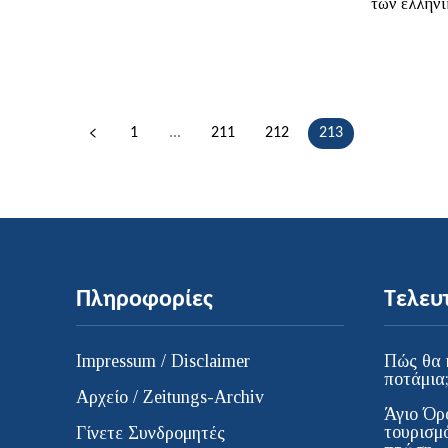
των ελληνι
1
...
211
212
213
Πληροφορίες
Τελευ
Impressum / Disclaimer
Πώς θα 
ποτάμια
Αρχείο / Zeitungs-Archiv
Άγιο Όρ
τουρισμ
Γίνετε Συνδρομητές