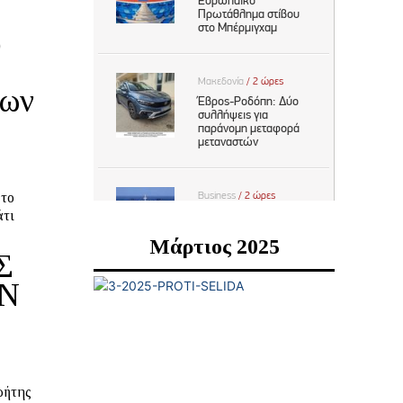
ό
ίων
 το
άτι
Μάρτιος 2025
Σ
ΗΝ
ρήτης