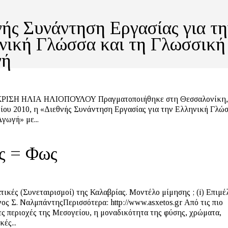
νής Συνάντηση Εργασίας για τη
νική Γλώσσα και τη Γλωσσική
γή
ΙΟΠΟΥΛΟΥ Πραγματοποιήθηκε στη Θεσσαλονίκη, από 28
νίου 2010, η «Διεθνής Συνάντηση Εργασίας για την Ελληνική Γλώσ
γωγή» με...
ς = Φως
τικές (Συνεταιρισμοί) της Καλαβρίας. Μοντέλο μίμησης ; (i) Επιμέ
 Σ. ΝαλμπάντηςΠερισσότερα: http://www.asxetos.gr Από τις πιο
ς περιοχές της Μεσογείου, η μοναδικότητα της φύσης, χρώματα,
ές...