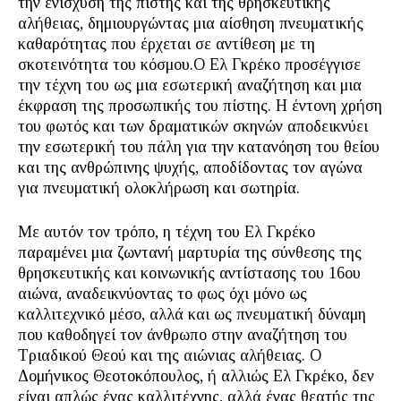
την ενίσχυση της πίστης και της θρησκευτικής
αλήθειας, δημιουργώντας μια αίσθηση πνευματικής
καθαρότητας που έρχεται σε αντίθεση με τη
σκοτεινότητα του κόσμου.Ο Ελ Γκρέκο προσέγγισε
την τέχνη του ως μια εσωτερική αναζήτηση και μια
έκφραση της προσωπικής του πίστης. Η έντονη χρήση
του φωτός και των δραματικών σκηνών αποδεικνύει
την εσωτερική του πάλη για την κατανόηση του θείου
και της ανθρώπινης ψυχής, αποδίδοντας τον αγώνα
για πνευματική ολοκλήρωση και σωτηρία.
Με αυτόν τον τρόπο, η τέχνη του Ελ Γκρέκο
παραμένει μια ζωντανή μαρτυρία της σύνθεσης της
θρησκευτικής και κοινωνικής αντίστασης του 16ου
αιώνα, αναδεικνύοντας το φως όχι μόνο ως
καλλιτεχνικό μέσο, αλλά και ως πνευματική δύναμη
που καθοδηγεί τον άνθρωπο στην αναζήτηση του
Τριαδικού Θεού και της αιώνιας αλήθειας. Ο
Δομήνικος Θεοτοκόπουλος, ή αλλιώς Ελ Γκρέκο, δεν
είναι απλώς ένας καλλιτέχνης, αλλά ένας θεατής της