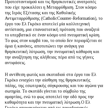
Προτεσταντισμού και τις θρησκευτικές ανατροπές
που είχε προκαλέσει η Μεταρρύθμιση. Στον κόσμο
της Ιεράς Εξέτασης και της Καθολικής
Αντιμεταρρύθμισης (CatholicCounter-Reformation), το
έργο του Ελ Γκρέκο αποτελεί μία καλλιτεχνική
αντίσταση, μια επαναστατική πρόταση που αναζητά
το υπερβατικό σε έναν κόσμο υπό πνευματική κρίση.
Το φως στον καμβά του, το οποίο δεν περιορίζεται σε
όρια ή κανόνες, αποτυπώνει την ανάγκη για
θρησκευτική λύτρωση, την πνευματική κάθαρση και
την αναζήτηση της αλήθειας πέρα από τις γήινες
αντιφάσεις.
Η αντίθεση φωτός και σκοταδιού στα έργα του Ελ
Γκρέκο ενισχύει την αίσθηση της θρησκευτικής
πάλης, της εσωτερικής σύγκρουσης και του αγώνα για
σωτηρία. Το σκοτάδι γίνεται το σύμβολο της
αμαρτίας, ενώ το φως αποτελεί την οδό προς την
καθαρότητα και την πνευματική λύτρωση.Ο Ελ
Γκρέκο απομακρύνεται από τις παραδοσιακές