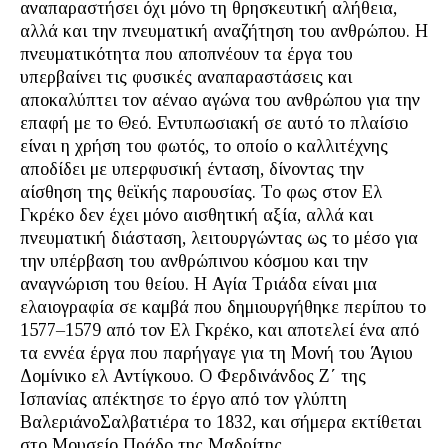
αναπαραστήσει όχι μόνο τη θρησκευτική αλήθεια,
αλλά και την πνευματική αναζήτηση του ανθρώπου. Η
πνευματικότητα που αποπνέουν τα έργα του
υπερβαίνει τις φυσικές αναπαραστάσεις και
αποκαλύπτει τον αέναο αγώνα του ανθρώπου για την
επαφή με το Θεό. Εντυπωσιακή σε αυτό το πλαίσιο
είναι η χρήση του φωτός, το οποίο ο καλλιτέχνης
αποδίδει με υπερφυσική ένταση, δίνοντας την
αίσθηση της θεϊκής παρουσίας. Το φως στον Ελ
Γκρέκο δεν έχει μόνο αισθητική αξία, αλλά και
πνευματική διάσταση, λειτουργώντας ως το μέσο για
την υπέρβαση του ανθρώπινου κόσμου και την
αναγνώριση του θείου. Η Αγία Τριάδα είναι μια
ελαιογραφία σε καμβά που δημιουργήθηκε περίπου το
1577–1579 από τον Ελ Γκρέκο, και αποτελεί ένα από
τα εννέα έργα που παρήγαγε για τη Μονή του Άγιου
Δομίνικο ελ Αντίγκουο. Ο Φερδινάνδος Ζ΄ της
Ισπανίας απέκτησε το έργο από τον γλύπτη
ΒαλεριάνοΣαλβατιέρα το 1832, και σήμερα εκτίθεται
στο Μουσείο Πράδο της Μαδρίτης.