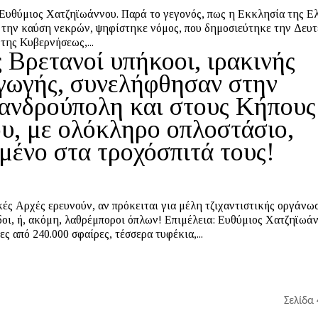
ζηϊωάννου. Παρά το γεγονός, πως η Εκκλησία της Ελλάδος
 την καύση νεκρών, ψηφίστηκε νόμος, που δημοσιεύτηκε την Δευτ
της Κυβερνήσεως,...
ς Βρετανοί υπήκοοι, ιρακινής
γωγής, συνελήφθησαν στην
ανδρούπολη και στους Κήπους
υ, με ολόκληρο οπλοστάσιο,
μένο στα τροχόσπιτά τους!
κές Αρχές ερευνούν, αν πρόκειται για μέλη τζιχαντιστικής οργάνωσ
κόμη, λαθρέμποροι όπλων! Επιμέλεια: Ευθύμιος Χατζηϊωάννου.
ς από 240.000 σφαίρες, τέσσερα τυφέκια,...
Σελίδα