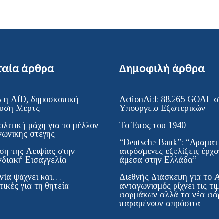
ταία άρθρα
Δημοφιλή άρθρα
 η AfD, δημοσκοπική
ActionAid: 88.265 GOAL σ
υση Μερτς
Υπουργείο Εξωτερικών
ολιτική μάχη για το μέλλον
Το Έπος του 1940
νωνικής στέγης
“Deutsche Bank”: “Δραματι
ση της Λειψίας στην
απρόσμενες εξελίξεις έρχο
διακή Εισαγγελία
άμεσα στην Ελλάδα”
νία ψάχνει και…
Διεθνής Διάσκεψη για το 
ικές για τη θητεία
ανταγωνισμός ρίχνει τις τι
φαρμάκων αλλά τα νέα φά
παραμένουν απρόσιτα