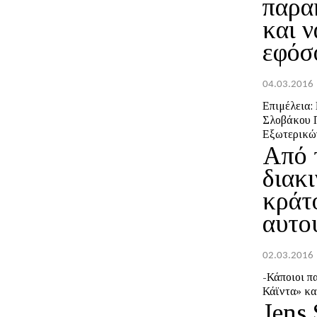
παρα
και 
εφόσο
04.03.2016
Επιμέλεια: Ευθύμιος Χατ
Σλοβάκου Π
Εξωτερικών
Από 
διακ
κράτ
αυτο
02.03.2016
-Κάποιοι π
Κάϊντα» και
Jens