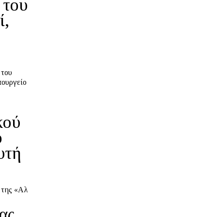
 του
ί,
πουργείο
κού
ό
υτή
ή της «Αλ
ας