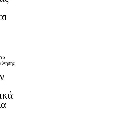
αι
στο
κίνησης
ν
ικά
ία