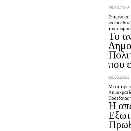
05.03.2016
Επιμέλεια: Ευθύμιος Χατζ
να διεκδικ
του τουριστ
Το α
Δημο
Πολι
που 
05.03.2016
Μετά την π
Δημοκρατία
Προεδρίας 
Η απ
Εξωτ
Πρωθ