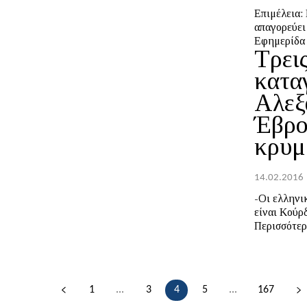
Επιμέλεια: Ευθύμιος Χατ
απαγορεύει
Εφημερίδα 
Τρει
κατα
Αλεξ
Έβρο
κρυμ
14.02.2016
-Οι ελληνι
είναι Κούρδοι, ή, α
Περισσότερε
1
...
3
4
5
...
167