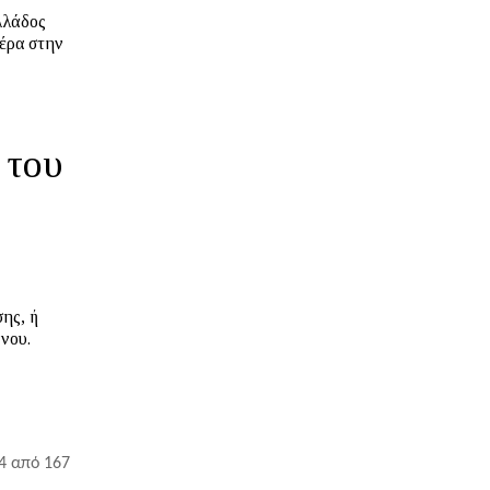
έρα στην
 του
ης, ή
 4 από 167