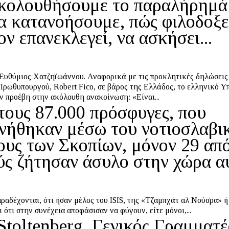
κολουθήσουμε το παραλήρημά
να κατανοήσουμε, πώς φιλοδοξε
ν επανεκλεγεί, να ασκήσει...
ζηϊωάννου. Αναφορικά με τις προκλητικές δηλώσεις του
ρωθυπουργού, Robert Fico, σε βάρος της Ελλάδος, το ελληνικό Υ
 προέβη στην ακόλουθη ανακοίνωση: «Είναι...
τους 87.000 πρόσφυγες, που
ινήθηκαν μέσω του νοτιοσλαβι
ους των Σκοπίων, μόνον 29 απ
ύς ζήτησαν άσυλο στην χώρα α
αραδέχονται, ότι ήσαν μέλος του ISIS, της «Τζαμπχάτ αλ Νούσρα» 
 ότι στην συνέχεια αποφάσισαν να φύγουν, είτε μόνοι,...
 Stoltenberg, Γενικός Γραμματέ