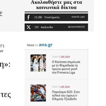
Ακολουθήστε μας στα
κοινωνικά δίκτυα
ε
ΚΆΝΤΕ LIKE
23,280
Υποστηρικτές
ΑΚΟΛΟΥΘΉΣΤΕ
729
Ακόλουθοι
271
ων
η»:
τες