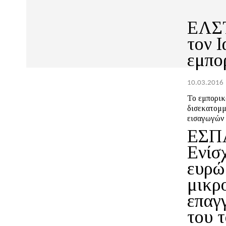
ΕΛΣΤ
τον 
εμπο
10.03.2016
Το εμπορικ
δισεκατομμ
εισαγωγών 
ΕΣΠΑ
Ενίσ
ευρώ
μικρο
επαγ
του τ