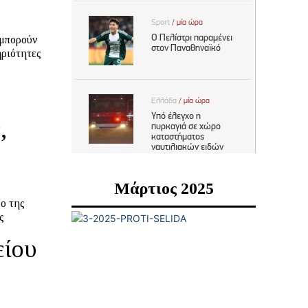
ηριότητες
,
Μάρτιος 2025
ο της
ς
είου