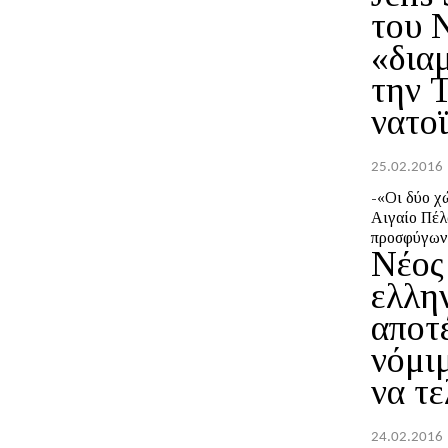
του 
«δια
την 
νατο
25.02.2016
-«Οι δύο χ
Αιγαίο Πέλ
προσφύγων.
Νέος
ελλη
αποτ
νόμι
να τε
24.02.2016